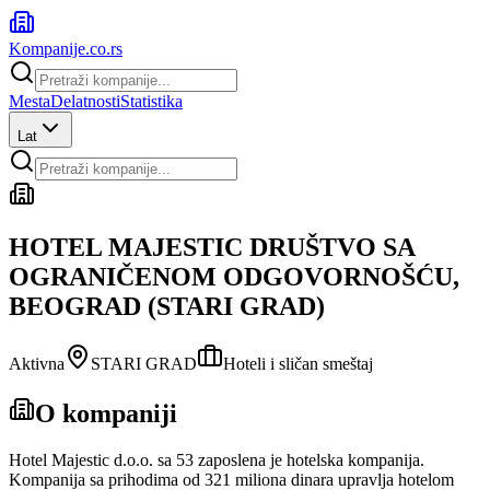
Kompanije
.co.rs
Mesta
Delatnosti
Statistika
Lat
HOTEL MAJESTIC DRUŠTVO SA
OGRANIČENOM ODGOVORNOŠĆU,
BEOGRAD (STARI GRAD)
Aktivna
STARI GRAD
Hoteli i sličan smeštaj
O kompaniji
Hotel Majestic d.o.o. sa 53 zaposlena je hotelska kompanija.
Kompanija sa prihodima od 321 miliona dinara upravlja hotelom