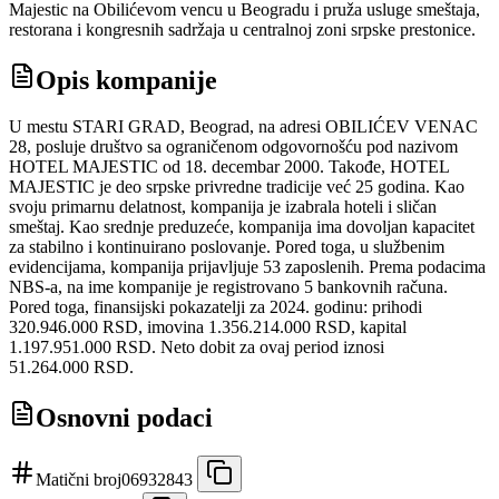
Majestic na Obilićevom vencu u Beogradu i pruža usluge smeštaja,
restorana i kongresnih sadržaja u centralnoj zoni srpske prestonice.
Opis kompanije
U mestu STARI GRAD, Beograd, na adresi OBILIĆEV VENAC
28, posluje društvo sa ograničenom odgovornošću pod nazivom
HOTEL MAJESTIC od 18. decembar 2000. Takođe, HOTEL
MAJESTIC je deo srpske privredne tradicije već 25 godina. Kao
svoju primarnu delatnost, kompanija je izabrala hoteli i sličan
smeštaj. Kao srednje preduzeće, kompanija ima dovoljan kapacitet
za stabilno i kontinuirano poslovanje. Pored toga, u službenim
evidencijama, kompanija prijavljuje 53 zaposlenih. Prema podacima
NBS-a, na ime kompanije je registrovano 5 bankovnih računa.
Pored toga, finansijski pokazatelji za 2024. godinu: prihodi
320.946.000 RSD, imovina 1.356.214.000 RSD, kapital
1.197.951.000 RSD. Neto dobit za ovaj period iznosi
51.264.000 RSD.
Osnovni podaci
Matični broj
06932843