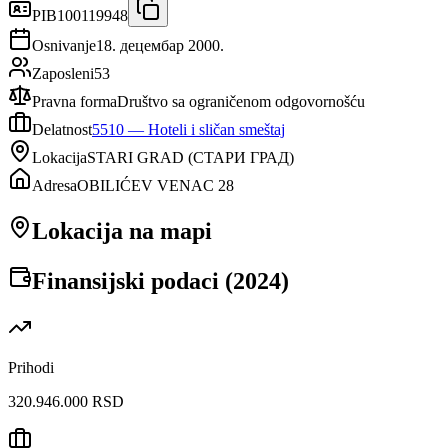
PIB
100119948
Osnivanje
18. децембар 2000.
Zaposleni
53
Pravna forma
Društvo sa ograničenom odgovornošću
Delatnost
5510
—
Hoteli i sličan smeštaj
Lokacija
STARI GRAD
(
СТАРИ ГРАД
)
Adresa
OBILIĆEV VENAC 28
Lokacija na mapi
Finansijski podaci (
2024
)
Prihodi
320.946.000 RSD