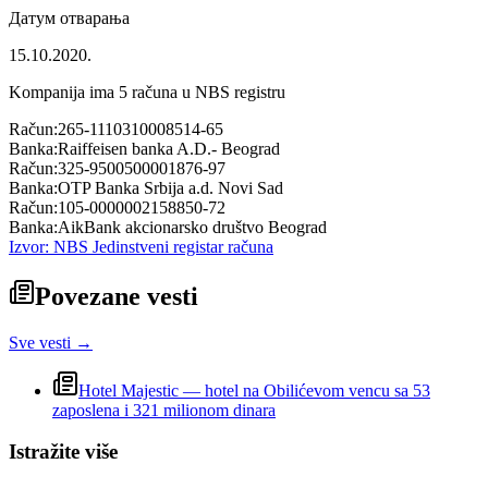
Датум отварања
15.10.2020.
Kompanija ima
5
računa u NBS registru
Račun:
265-1110310008514-65
Banka:
Raiffeisen banka A.D.- Beograd
Račun:
325-9500500001876-97
Banka:
OTP Banka Srbija a.d. Novi Sad
Račun:
105-0000002158850-72
Banka:
AikBank akcionarsko društvo Beograd
Izvor: NBS Jedinstveni registar računa
Povezane vesti
Sve vesti →
Hotel Majestic — hotel na Obilićevom vencu sa 53
zaposlena i 321 milionom dinara
Istražite više