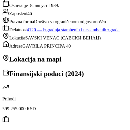
Osnivanje
18. август 1989.
Zaposleni
46
Pravna forma
Društvo sa ograničenom odgovornošću
Delatnost
4120
—
Izgradnja stambenih i nestambenih zgrada
Lokacija
SAVSKI VENAC
(
САВСКИ ВЕНАЦ
)
Adresa
GAVRILA PRINCIPA 40
Lokacija na mapi
Finansijski podaci (
2024
)
Prihodi
599.255.000 RSD