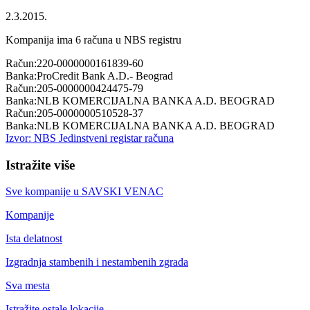
2.3.2015.
Kompanija ima
6
računa u NBS registru
Račun:
220-0000000161839-60
Banka:
ProCredit Bank A.D.- Beograd
Račun:
205-0000000424475-79
Banka:
NLB KOMERCIJALNA BANKA A.D. BEOGRAD
Račun:
205-0000000510528-37
Banka:
NLB KOMERCIJALNA BANKA A.D. BEOGRAD
Izvor: NBS Jedinstveni registar računa
Istražite više
Sve kompanije u
SAVSKI VENAC
Kompanije
Ista delatnost
Izgradnja stambenih i nestambenih zgrada
Sva mesta
Istražite ostale lokacije