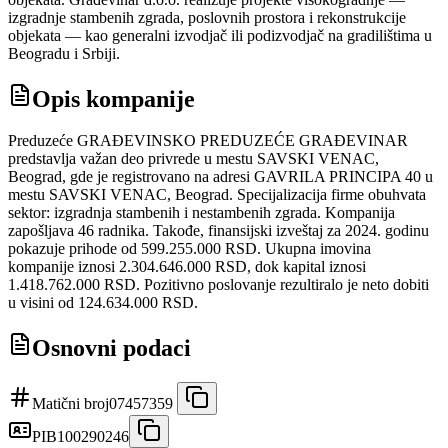
izgradnje stambenih zgrada, poslovnih prostora i rekonstrukcije
objekata — kao generalni izvodjač ili podizvodjač na gradilištima u
Beogradu i Srbiji.
Opis kompanije
Preduzeće GRAĐEVINSKO PREDUZEĆE GRAĐEVINAR
predstavlja važan deo privrede u mestu SAVSKI VENAC,
Beograd, gde je registrovano na adresi GAVRILA PRINCIPA 40 u
mestu SAVSKI VENAC, Beograd. Specijalizacija firme obuhvata
sektor: izgradnja stambenih i nestambenih zgrada. Kompanija
zapošljava 46 radnika. Takođe, finansijski izveštaj za 2024. godinu
pokazuje prihode od 599.255.000 RSD. Ukupna imovina
kompanije iznosi 2.304.646.000 RSD, dok kapital iznosi
1.418.762.000 RSD. Pozitivno poslovanje rezultiralo je neto dobiti
u visini od 124.634.000 RSD.
Osnovni podaci
Matični broj
07457359
PIB
100290246