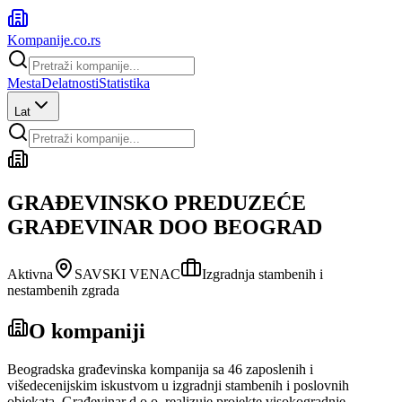
Kompanije
.co.rs
Mesta
Delatnosti
Statistika
Lat
GRAĐEVINSKO PREDUZEĆE
GRAĐEVINAR DOO BEOGRAD
Aktivna
SAVSKI VENAC
Izgradnja stambenih i
nestambenih zgrada
O kompaniji
Beogradska građevinska kompanija sa 46 zaposlenih i
višedecenijskim iskustvom u izgradnji stambenih i poslovnih
objekata. Građevinar d.o.o. realizuje projekte visokogradnje —