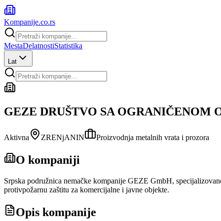
Kompanije
.co.rs
Mesta
Delatnosti
Statistika
Lat
GEZE DRUŠTVO SA OGRANIČENOM 
Aktivna
ZRENjANIN
Proizvodnja metalnih vrata i prozora
O kompaniji
Srpska podružnica nemačke kompanije GEZE GmbH, specijalizovane za s
protivpožarnu zaštitu za komercijalne i javne objekte.
Opis kompanije