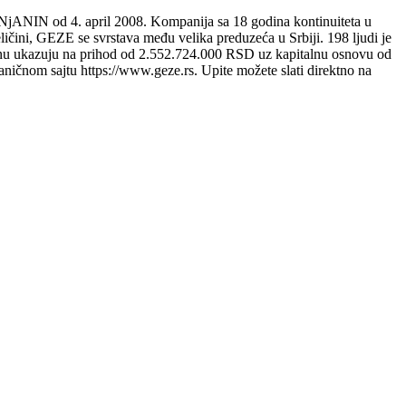
ANIN od 4. april 2008. Kompanija sa 18 godina kontinuiteta u
eličini, GEZE se svrstava među velika preduzeća u Srbiji. 198 ljudi je
dinu ukazuju na prihod od 2.552.724.000 RSD uz kapitalnu osnovu od
ičnom sajtu https://www.geze.rs. Upite možete slati direktno na