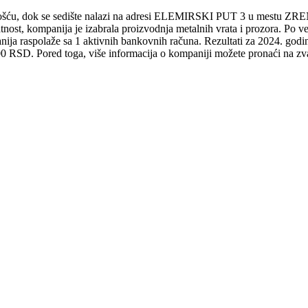
ću, dok se sedište nalazi na adresi ELEMIRSKI PUT 3 u mestu ZRENj
atnost, kompanija je izabrala proizvodnja metalnih vrata i prozora. Po v
ija raspolaže sa 1 aktivnih bankovnih računa. Rezultati za 2024. go
 RSD. Pored toga, više informacija o kompaniji možete pronaći na zvan