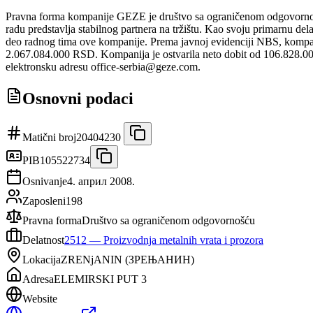
Pravna forma kompanije GEZE je društvo sa ograničenom odgovornoš
radu predstavlja stabilnog partnera na tržištu. Kao svoju primarnu del
deo radnog tima ove kompanije. Prema javnoj evidenciji NBS, kompan
2.067.084.000 RSD. Kompanija je ostvarila neto dobit od 106.828.000
elektronsku adresu office-serbia@geze.com.
Osnovni podaci
Matični broj
20404230
PIB
105522734
Osnivanje
4. април 2008.
Zaposleni
198
Pravna forma
Društvo sa ograničenom odgovornošću
Delatnost
2512
—
Proizvodnja metalnih vrata i prozora
Lokacija
ZRENjANIN
(
ЗРЕЊАНИН
)
Adresa
ELEMIRSKI PUT 3
Website