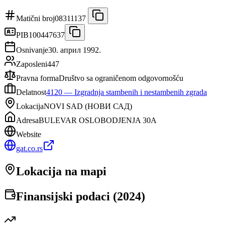
Matični broj
08311137
PIB
100447637
Osnivanje
30. април 1992.
Zaposleni
447
Pravna forma
Društvo sa ograničenom odgovornošću
Delatnost
4120
—
Izgradnja stambenih i nestambenih zgrada
Lokacija
NOVI SAD
(
НОВИ САД
)
Adresa
BULEVAR OSLOBODJENJA 30A
Website
gat.co.rs
Lokacija na mapi
Finansijski podaci (
2024
)