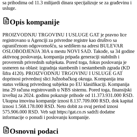
sa prihodima od 11.3 milijardi dinara specijalizuje se za građevinu i
usluge.
Opis kompanije
PROIZVODNJU TRGOVINU I USLUGE GAT je pravno lice
registrovano u Agenciji za privredne registre kao društvo sa
ograničenom odgovornošću, sa sedištem na adresi BULEVAR
OSLOBODJENJA 30A u mestu NOVI SAD. Takođe, sa 34 godine
aktivnog poslovanja, kompanija pripada generaciji stabilnih i
proverenih privrednih subjekata. Pored toga, fokus poslovanja je
usmeren na oblast: izgradnja stambenih i nestambenih zgrada (KD
šifra 4120). PROIZVODNJU TRGOVINU I USLUGE GAT
doprinosi privrednoj slici Južnobačkog okruga. Kompanija ima
status velikog privrednog subjekta po EU klasifikaciji. Kompanija
ima 29 računa registrovanih u NBS sistemu. Pored toga, finansijski
izveštaj za 2024. godinu pokazuje prihode od 11.373.931.000 RSD.
Ukupna imovina kompanije iznosi 8.137.709.000 RSD, dok kapital
iznosi 1.568.178.000 RSD. Neto dobit za ovaj period iznosi
575.906.000 RSD. Veb sajt https://gat.co.rs sadrži dodatne
informacije o ponudi i poslovanju kompanije.
Osnovni podaci