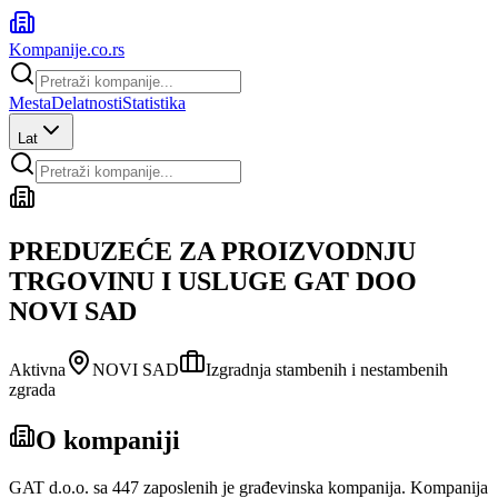
Kompanije
.co.rs
Mesta
Delatnosti
Statistika
Lat
PREDUZEĆE ZA PROIZVODNJU
TRGOVINU I USLUGE GAT DOO
NOVI SAD
Aktivna
NOVI SAD
Izgradnja stambenih i nestambenih
zgrada
O kompaniji
GAT d.o.o. sa 447 zaposlenih je građevinska kompanija. Kompanija