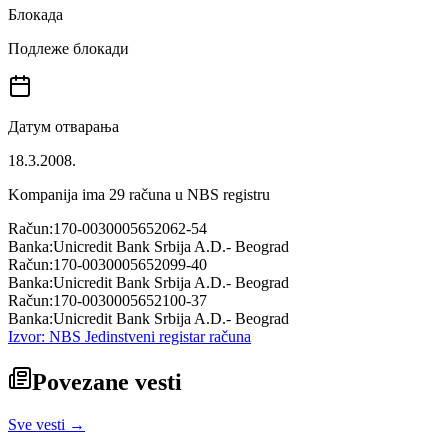
Блокада
Подлеже блокади
Датум отварања
18.3.2008.
Kompanija ima
29
računa u NBS registru
Račun:
170-0030005652062-54
Banka:
Unicredit Bank Srbija A.D.- Beograd
Račun:
170-0030005652099-40
Banka:
Unicredit Bank Srbija A.D.- Beograd
Račun:
170-0030005652100-37
Banka:
Unicredit Bank Srbija A.D.- Beograd
Izvor: NBS Jedinstveni registar računa
Povezane vesti
Sve vesti →