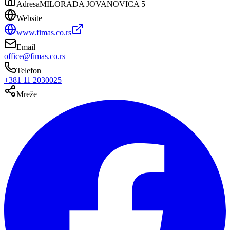
Adresa
MILORADA JOVANOVICA 5
Website
www.fimas.co.rs
Email
office@fimas.co.rs
Telefon
+381 11 2030025
Mreže