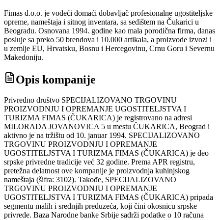
Fimas d.o.o. je vodeći domaći dobavljač profesionalne ugostiteljske
opreme, nameštaja i sitnog inventara, sa sedištem na Čukarici u
Beogradu. Osnovana 1994. godine kao mala porodična firma, danas
posluje sa preko 50 brendova i 10.000 artikala, a proizvode izvozi i
u zemlje EU, Hrvatsku, Bosnu i Hercegovinu, Crnu Goru i Severnu
Makedoniju.
Opis kompanije
Privredno društvo SPECIJALIZOVANO TRGOVINU
PROIZVODNJU I OPREMANJE UGOSTITELJSTVA I
TURIZMA FIMAS (ČUKARICA) je registrovano na adresi
MILORADA JOVANOVICA 5 u mestu ČUKARICA, Beograd i
aktivno je na tržištu od 10. januar 1994. SPECIJALIZOVANO
TRGOVINU PROIZVODNJU I OPREMANJE
UGOSTITELJSTVA I TURIZMA FIMAS (ČUKARICA) je deo
srpske privredne tradicije već 32 godine. Prema APR registru,
pretežna delatnost ove kompanije je proizvodnja kuhinjskog
nameštaja (šifra: 3102). Takođe, SPECIJALIZOVANO
TRGOVINU PROIZVODNJU I OPREMANJE
UGOSTITELJSTVA I TURIZMA FIMAS (ČUKARICA) pripada
segmentu malih i srednjih preduzeća, koji čini okosnicu srpske
privrede. Baza Narodne banke Srbije sadrži podatke o 10 računa