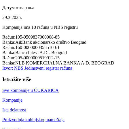
Датум отварања
29.3.2025.
Kompanija ima
10
računa u NBS registru
Račun:
105-0509837000008-85
Banka:
AikBank akcionarsko društvo Beograd
Račun:
160-0000000355510-61
Banka:
Banca Intesa A.D.- Beograd
Račun:
205-0000000519912-15
Banka:
NLB KOMERCIJALNA BANKA A.D. BEOGRAD
Izvor: NBS Jedinstveni registar računa
Istražite više
Sve kompanije u
ČUKARICA
Kompanije
Ista delatnost
Proizvodnja kuhinjskog nameštaja