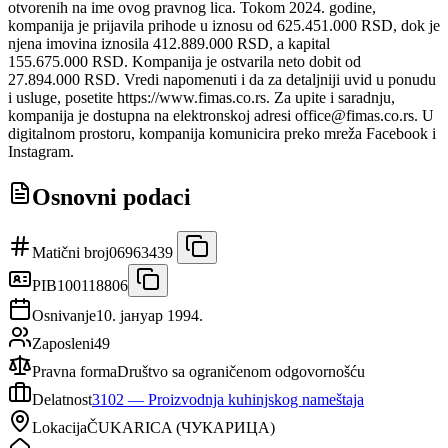
otvorenih na ime ovog pravnog lica. Tokom 2024. godine,
kompanija je prijavila prihode u iznosu od 625.451.000 RSD, dok je
njena imovina iznosila 412.889.000 RSD, a kapital
155.675.000 RSD. Kompanija je ostvarila neto dobit od
27.894.000 RSD. Vredi napomenuti i da za detaljniji uvid u ponudu
i usluge, posetite https://www.fimas.co.rs. Za upite i saradnju,
kompanija je dostupna na elektronskoj adresi office@fimas.co.rs. U
digitalnom prostoru, kompanija komunicira preko mreža Facebook i
Instagram.
Osnovni podaci
Matični broj
06963439
PIB
100118806
Osnivanje
10. јануар 1994.
Zaposleni
49
Pravna forma
Društvo sa ograničenom odgovornošću
Delatnost
3102
—
Proizvodnja kuhinjskog nameštaja
Lokacija
ČUKARICA
(
ЧУКАРИЦА
)