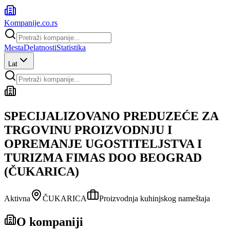
Kompanije
.co.rs
Mesta
Delatnosti
Statistika
Lat
SPECIJALIZOVANO PREDUZEĆE ZA
TRGOVINU PROIZVODNJU I
OPREMANJE UGOSTITELJSTVA I
TURIZMA FIMAS DOO BEOGRAD
(ČUKARICA)
Aktivna
ČUKARICA
Proizvodnja kuhinjskog nameštaja
O kompaniji