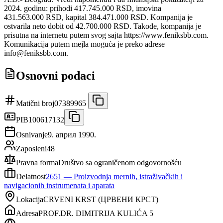
2024. godinu: prihodi 417.745.000 RSD, imovina
431.563.000 RSD, kapital 384.471.000 RSD. Kompanija je
ostvarila neto dobit od 42.700.000 RSD. Takođe, kompanija je
prisutna na internetu putem svog sajta https://www.feniksbb.com.
Komunikacija putem mejla moguća je preko adrese
info@feniksbb.com.
Osnovni podaci
Matični broj
07389965
PIB
100617132
Osnivanje
9. април 1990.
Zaposleni
48
Pravna forma
Društvo sa ograničenom odgovornošću
Delatnost
2651
—
Proizvodnja mernih, istraživačkih i
navigacionih instrumenata i aparata
Lokacija
CRVENI KRST
(
ЦРВЕНИ КРСТ
)
Adresa
PROF.DR. DIMITRIJA KULIĆA 5