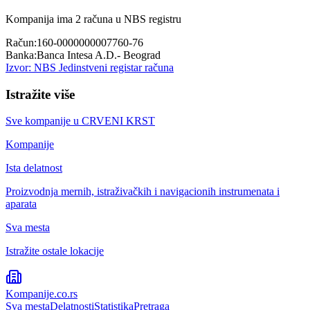
Kompanija ima
2
računa u NBS registru
Račun:
160-0000000007760-76
Banka:
Banca Intesa A.D.- Beograd
Izvor: NBS Jedinstveni registar računa
Istražite više
Sve kompanije u
CRVENI KRST
Kompanije
Ista delatnost
Proizvodnja mernih, istraživačkih i navigacionih instrumenata i
aparata
Sva mesta
Istražite ostale lokacije
Kompanije
.co.rs
Sva mesta
Delatnosti
Statistika
Pretraga