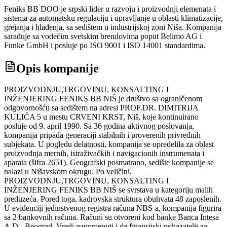
Feniks BB DOO je srpski lider u razvoju i proizvodnji elemenata i
sistema za automatsku regulaciju i upravljanje u oblasti klimatizacije,
grejanja i hlađenja, sa sedištem u industrijskoj zoni Niša. Kompanija
sarađuje sa vodećim svetskim brendovima poput Belimo AG i
Funke GmbH i posluje po ISO 9001 i ISO 14001 standardima.
Opis kompanije
PROIZVODNJU,TRGOVINU, KONSALTING I
INŽENJERING FENIKS BB NIŠ je društvo sa ograničenom
odgovornošću sa sedištem na adresi PROF.DR. DIMITRIJA
KULIĆA 5 u mestu CRVENI KRST, Niš, koje kontinuirano
posluje od 9. april 1990. Sa 36 godina aktivnog poslovanja,
kompanija pripada generaciji stabilnih i proverenih privrednih
subjekata. U pogledu delatnosti, kompanija se opredelila za oblast
proizvodnja mernih, istraživačkih i navigacionih instrumenata i
aparata (šifra 2651). Geografski posmatrano, sedište kompanije se
nalazi u Nišavskom okrugu. Po veličini,
PROIZVODNJU,TRGOVINU, KONSALTING I
INŽENJERING FENIKS BB NIŠ se svrstava u kategoriju malih
preduzeća. Pored toga, kadrovska struktura obuhvata 48 zaposlenih.
U evidenciji jedinstvenog registra računa NBS-a, kompanija figurira
sa 2 bankovnih računa. Računi su otvoreni kod banke Banca Intesa
A.D.- Beograd. Vredi napomenuti i da finansijski pokazatelji za