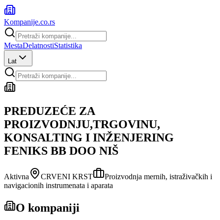
Kompanije
.co.rs
Mesta
Delatnosti
Statistika
Lat
PREDUZEĆE ZA
PROIZVODNJU,TRGOVINU,
KONSALTING I INŽENJERING
FENIKS BB DOO NIŠ
Aktivna
CRVENI KRST
Proizvodnja mernih, istraživačkih i
navigacionih instrumenata i aparata
O kompaniji