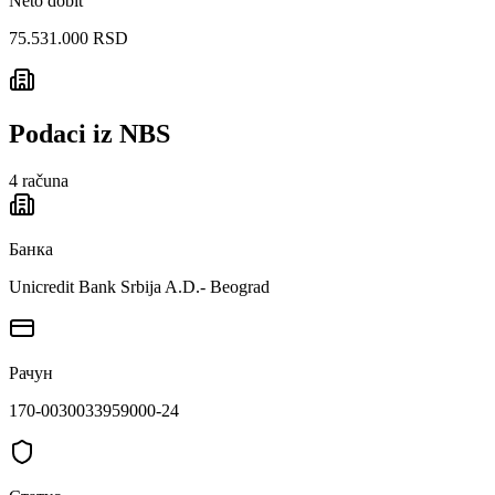
Neto dobit
75.531.000 RSD
Podaci iz NBS
4
računa
Банка
Unicredit Bank Srbija A.D.- Beograd
Рачун
170-0030033959000-24