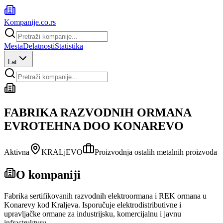
Kompanije
.co.rs
Mesta
Delatnosti
Statistika
Lat
FABRIKA RAZVODNIH ORMANA
EVROTEHNA DOO KONAREVO
Aktivna
KRALjEVO
Proizvodnja ostalih metalnih proizvoda
O kompaniji
Fabrika sertifikovanih razvodnih elektroormana i REK ormana u
Konarevу kod Kraljeva. Isporučuje elektrodistributivne i
upravljačke ormanе za industrijsku, komercijalnu i javnu
infrastrukturu.