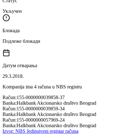
Статус
Укључен
Блокада
Подлеже блокади
Датум отварања
29.3.2018.
Kompanija ima
4
računa u NBS registru
Račun:
155-0000000039858-37
Banka:
Halkbank Akcionarsko društvo Beograd
Račun:
155-0000000039859-34
Banka:
Halkbank Akcionarsko društvo Beograd
Račun:
155-0000000057969-24
Banka:
Halkbank Akcionarsko društvo Beograd
Izvor: NBS Jedinstveni registar računa