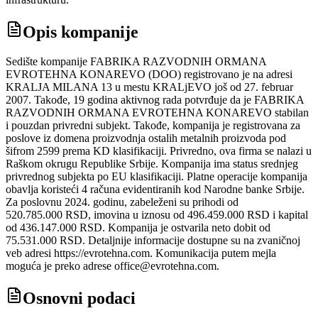
Opis kompanije
Sedište kompanije FABRIKA RAZVODNIH ORMANA
EVROTEHNA KONAREVO (DOO) registrovano je na adresi
KRALJA MILANA 13 u mestu KRALjEVO još od 27. februar
2007. Takođe, 19 godina aktivnog rada potvrđuje da je FABRIKA
RAZVODNIH ORMANA EVROTEHNA KONAREVO stabilan
i pouzdan privredni subjekt. Takođe, kompanija je registrovana za
poslove iz domena proizvodnja ostalih metalnih proizvoda pod
šifrom 2599 prema KD klasifikaciji. Privredno, ova firma se nalazi u
Raškom okrugu Republike Srbije. Kompanija ima status srednjeg
privrednog subjekta po EU klasifikaciji. Platne operacije kompanija
obavlja koristeći 4 računa evidentiranih kod Narodne banke Srbije.
Za poslovnu 2024. godinu, zabeleženi su prihodi od
520.785.000 RSD, imovina u iznosu od 496.459.000 RSD i kapital
od 436.147.000 RSD. Kompanija je ostvarila neto dobit od
75.531.000 RSD. Detaljnije informacije dostupne su na zvaničnoj
veb adresi https://evrotehna.com. Komunikacija putem mejla
moguća je preko adrese office@evrotehna.com.
Osnovni podaci