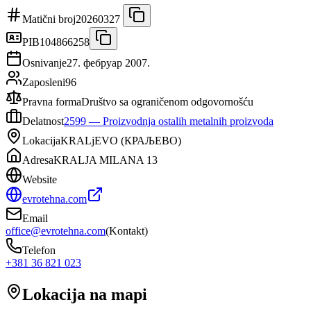
Matični broj
20260327
PIB
104866258
Osnivanje
27. фебруар 2007.
Zaposleni
96
Pravna forma
Društvo sa ograničenom odgovornošću
Delatnost
2599
—
Proizvodnja ostalih metalnih proizvoda
Lokacija
KRALjEVO
(
КРАЉЕВО
)
Adresa
KRALJA MILANA 13
Website
evrotehna.com
Email
office@evrotehna.com
(
Kontakt
)
Telefon
+381 36 821 023
Lokacija na mapi