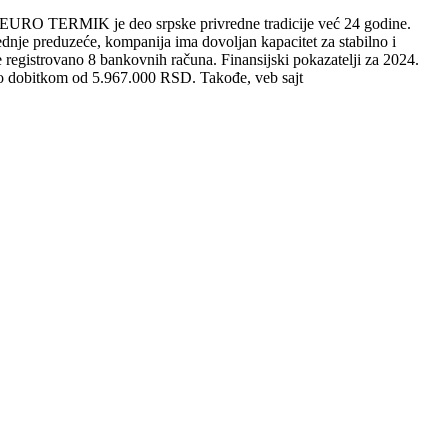
RO TERMIK je deo srpske privredne tradicije već 24 godine.
ednje preduzeće, kompanija ima dovoljan kapacitet za stabilno i
registrovano 8 bankovnih računa. Finansijski pokazatelji za 2024.
to dobitkom od 5.967.000 RSD. Takođe, veb sajt