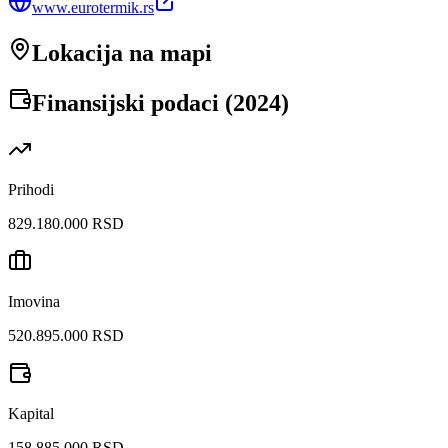
www.eurotermik.rs
Lokacija na mapi
Finansijski podaci (
2024
)
Prihodi
829.180.000 RSD
Imovina
520.895.000 RSD
Kapital
158.885.000 RSD