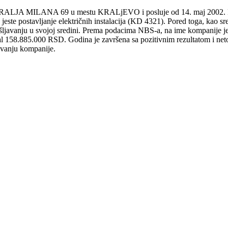
KRALJA MILANA 69 u mestu KRALjEVO i posluje od 14. maj 2002. EU
este postavljanje električnih instalacija (KD 4321). Pored toga, kao sr
ljavanju u svojoj sredini. Prema podacima NBS-a, na ime kompanije je 
 158.885.000 RSD. Godina je završena sa pozitivnim rezultatom i ne
ovanju kompanije.