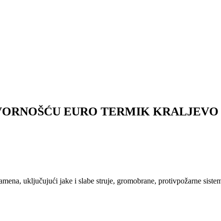
VORNOŠĆU EURO TERMIK KRALJEVO
mena, uključujući jake i slabe struje, gromobrane, protivpožarne siste