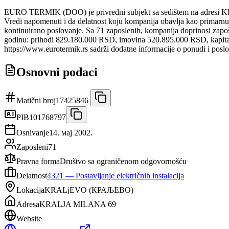
EURO TERMIK (DOO) je privredni subjekt sa sedištem na adresi 
Vredi napomenuti i da delatnost koju kompanija obavlja kao primarnu j
kontinuirano poslovanje. Sa 71 zaposlenih, kompanija doprinosi zapoš
godinu: prihodi 829.180.000 RSD, imovina 520.895.000 RSD, kapital
https://www.eurotermik.rs sadrži dodatne informacije o ponudi i posl
Osnovni podaci
Matični broj
17425846
PIB
101768797
Osnivanje
14. мај 2002.
Zaposleni
71
Pravna forma
Društvo sa ograničenom odgovornošću
Delatnost
4321
—
Postavljanje električnih instalacija
Lokacija
KRALjEVO
(
КРАЉЕВО
)
Adresa
KRALJA MILANA 69
Website