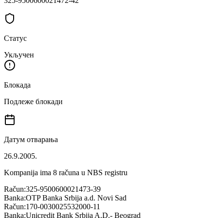
325-9500600021472-42
Статус
Укључен
Блокада
Подлеже блокади
Датум отварања
26.9.2005.
Kompanija ima
8
računa u NBS registru
Račun:
325-9500600021473-39
Banka:
OTP Banka Srbija a.d. Novi Sad
Račun:
170-0030025532000-11
Banka:
Unicredit Bank Srbija A.D.- Beograd