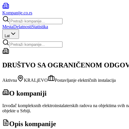
Kompanije
.co.rs
Mesta
Delatnosti
Statistika
Lat
DRUŠTVO SA OGRANIČENOM ODGO
Aktivna
KRALjEVO
Postavljanje električnih instalacija
O kompaniji
Izvođač kompleksnih elektroinstalaterskih radova na objektima svih na
objekte u Srbiji.
Opis kompanije