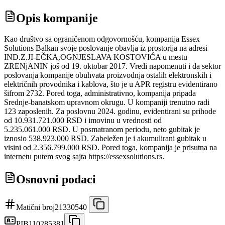
Opis kompanije
Kao društvo sa ograničenom odgovornošću, kompanija Essex
Solutions Balkan svoje poslovanje obavlja iz prostorija na adresi
IND.Z.JI-EČKA,OGNJESLAVA KOSTOVIĆA u mestu
ZRENjANIN još od 19. oktobar 2017. Vredi napomenuti i da sektor
poslovanja kompanije obuhvata proizvodnja ostalih elektronskih i
električnih provodnika i kablova, što je u APR registru evidentirano
šifrom 2732. Pored toga, administrativno, kompanija pripada
Srednje-banatskom upravnom okrugu. U kompaniji trenutno radi
123 zaposlenih. Za poslovnu 2024. godinu, evidentirani su prihode
od 10.931.721.000 RSD i imovinu u vrednosti od
5.235.061.000 RSD. U posmatranom periodu, neto gubitak je
iznosio 538.923.000 RSD. Zabeležen je i akumulirani gubitak u
visini od 2.356.799.000 RSD. Pored toga, kompanija je prisutna na
internetu putem svog sajta https://essexsolutions.rs.
Osnovni podaci
Matični broj
21330540
PIB
110285381