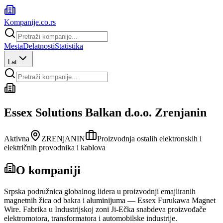
Kompanije
.co.rs
Mesta
Delatnosti
Statistika
Lat
Essex Solutions Balkan d.o.o. Zrenjanin
Aktivna
ZRENjANIN
Proizvodnja ostalih elektronskih i
električnih provodnika i kablova
O kompaniji
Srpska podružnica globalnog lidera u proizvodnji emajliranih
magnetnih žica od bakra i aluminijuma — Essex Furukawa Magnet
Wire. Fabrika u Industrijskoj zoni Ji-Ečka snabdeva proizvođače
elektromotora, transformatora i automobilske industrije.