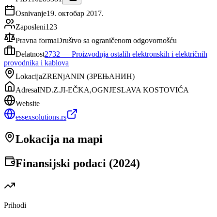
Osnivanje
19. октобар 2017.
Zaposleni
123
Pravna forma
Društvo sa ograničenom odgovornošću
Delatnost
2732
—
Proizvodnja ostalih elektronskih i električnih
provodnika i kablova
Lokacija
ZRENjANIN
(
ЗРЕЊАНИН
)
Adresa
IND.Z.JI-EČKA,OGNJESLAVA KOSTOVIĆA
Website
essexsolutions.rs
Lokacija na mapi
Finansijski podaci (
2024
)
Prihodi