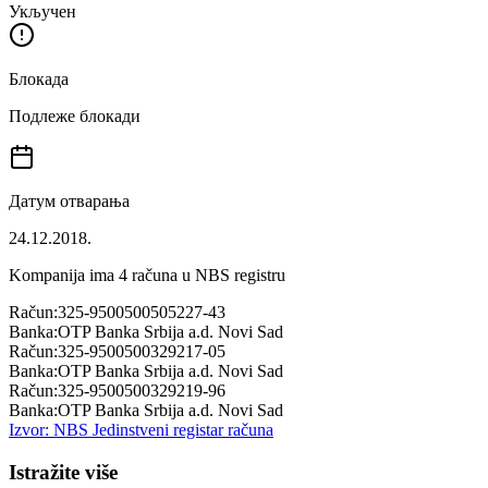
Укључен
Блокада
Подлеже блокади
Датум отварања
24.12.2018.
Kompanija ima
4
računa u NBS registru
Račun:
325-9500500505227-43
Banka:
OTP Banka Srbija a.d. Novi Sad
Račun:
325-9500500329217-05
Banka:
OTP Banka Srbija a.d. Novi Sad
Račun:
325-9500500329219-96
Banka:
OTP Banka Srbija a.d. Novi Sad
Izvor: NBS Jedinstveni registar računa
Istražite više