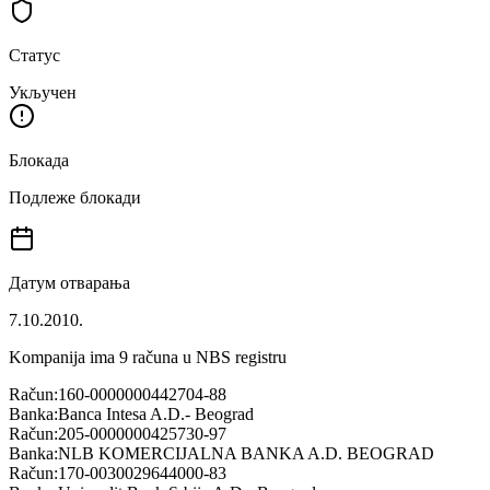
Статус
Укључен
Блокада
Подлеже блокади
Датум отварања
7.10.2010.
Kompanija ima
9
računa u NBS registru
Račun:
160-0000000442704-88
Banka:
Banca Intesa A.D.- Beograd
Račun:
205-0000000425730-97
Banka:
NLB KOMERCIJALNA BANKA A.D. BEOGRAD
Račun:
170-0030029644000-83