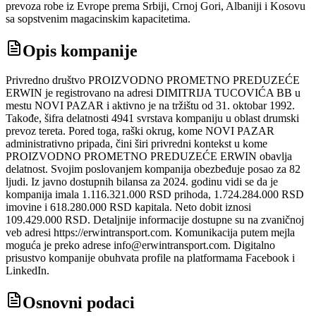
prevoza robe iz Evrope prema Srbiji, Crnoj Gori, Albaniji i Kosovu
sa sopstvenim magacinskim kapacitetima.
Opis kompanije
Privredno društvo PROIZVODNO PROMETNO PREDUZEĆE
ERWIN je registrovano na adresi DIMITRIJA TUCOVIĆA BB u
mestu NOVI PAZAR i aktivno je na tržištu od 31. oktobar 1992.
Takođe, šifra delatnosti 4941 svrstava kompaniju u oblast drumski
prevoz tereta. Pored toga, raški okrug, kome NOVI PAZAR
administrativno pripada, čini širi privredni kontekst u kome
PROIZVODNO PROMETNO PREDUZEĆE ERWIN obavlja
delatnost. Svojim poslovanjem kompanija obezbeđuje posao za 82
ljudi. Iz javno dostupnih bilansa za 2024. godinu vidi se da je
kompanija imala 1.116.321.000 RSD prihoda, 1.724.284.000 RSD
imovine i 618.280.000 RSD kapitala. Neto dobit iznosi
109.429.000 RSD. Detaljnije informacije dostupne su na zvaničnoj
veb adresi https://erwintransport.com. Komunikacija putem mejla
moguća je preko adrese info@erwintransport.com. Digitalno
prisustvo kompanije obuhvata profile na platformama Facebook i
LinkedIn.
Osnovni podaci