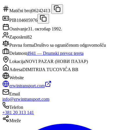
Matični broj
06242413
PIB
104605976
Osnivanje
31. октобар 1992.
Zaposleni
82
Pravna forma
Društvo sa ograničenom odgovornošću
Delatnost
4941
—
Drumski prevoz tereta
Lokacija
NOVI PAZAR
(
НОВИ ПАЗАР
)
Adresa
DIMITRIJA TUCOVIĆA BB
Website
erwintransport.com
Email
info@erwintransport.com
Telefon
+381 20 313 141
Mreže