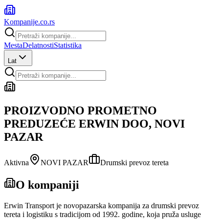
Kompanije
.co.rs
Mesta
Delatnosti
Statistika
Lat
PROIZVODNO PROMETNO
PREDUZEĆE ERWIN DOO, NOVI
PAZAR
Aktivna
NOVI PAZAR
Drumski prevoz tereta
O kompaniji
Erwin Transport je novopazarska kompanija za drumski prevoz
tereta i logistiku s tradicijom od 1992. godine, koja pruža usluge