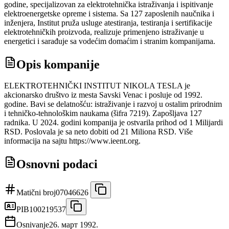
godine, specijalizovan za elektrotehnička istraživanja i ispitivanje
elektroenergetske opreme i sistema. Sa 127 zaposlenih naučnika i
inženjera, Institut pruža usluge atestiranja, testiranja i sertifikacije
elektrotehničkih proizvoda, realizuje primenjeno istraživanje u
energetici i sarađuje sa vodećim domaćim i stranim kompanijama.
Opis kompanije
ELEKTROTEHNIČKI INSTITUT NIKOLA TESLA je
akcionarsko društvo iz mesta Savski Venac i posluje od 1992.
godine. Bavi se delatnošću: istraživanje i razvoj u ostalim prirodnim
i tehničko-tehnološkim naukama (šifra 7219). Zapošljava 127
radnika. U 2024. godini kompanija je ostvarila prihod od 1 Milijardi
RSD. Poslovala je sa neto dobiti od 21 Miliona RSD. Više
informacija na sajtu https://www.ieent.org.
Osnovni podaci
Matični broj
07046626
PIB
100219537
Osnivanje
26. март 1992.