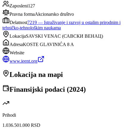
Zaposleni
127
Pravna forma
Akcionarsko društvo
Delatnost
7219
—
Istraživanje i razvoj u ostalim prirodnim i
tehničko-tehnološkim naukama
Lokacija
SAVSKI VENAC
(
САВСКИ ВЕНАЦ
)
Adresa
KOSTE GLAVINIĆA 8 A
Website
www.ieent.org
Lokacija na mapi
Finansijski podaci (
2024
)
Prihodi
1.036.501.000 RSD