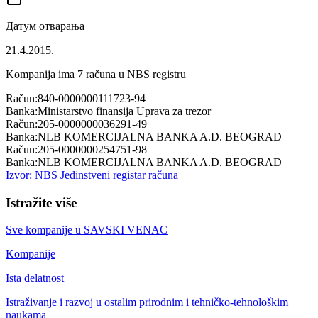
Датум отварања
21.4.2015.
Kompanija ima
7
računa u NBS registru
Račun:
840-0000000111723-94
Banka:
Ministarstvo finansija Uprava za trezor
Račun:
205-0000000036291-49
Banka:
NLB KOMERCIJALNA BANKA A.D. BEOGRAD
Račun:
205-0000000254751-98
Banka:
NLB KOMERCIJALNA BANKA A.D. BEOGRAD
Izvor: NBS Jedinstveni registar računa
Istražite više
Sve kompanije u
SAVSKI VENAC
Kompanije
Ista delatnost
Istraživanje i razvoj u ostalim prirodnim i tehničko-tehnološkim
naukama