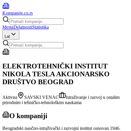
Kompanije
.co.rs
Mesta
Delatnosti
Statistika
Lat
ELEKTROTEHNIČKI INSTITUT
NIKOLA TESLA AKCIONARSKO
DRUŠTVO BEOGRAD
Aktivna
SAVSKI VENAC
Istraživanje i razvoj u ostalim
prirodnim i tehničko-tehnološkim naukama
O kompaniji
Beogradski naučno-istraživački i razvojni institut osnovan 1946.