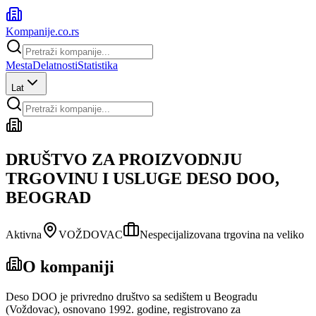
Kompanije
.co.rs
Mesta
Delatnosti
Statistika
Lat
DRUŠTVO ZA PROIZVODNJU
TRGOVINU I USLUGE DESO DOO,
BEOGRAD
Aktivna
VOŽDOVAC
Nespecijalizovana trgovina na veliko
O kompaniji
Deso DOO je privredno društvo sa sedištem u Beogradu
(Voždovac), osnovano 1992. godine, registrovano za