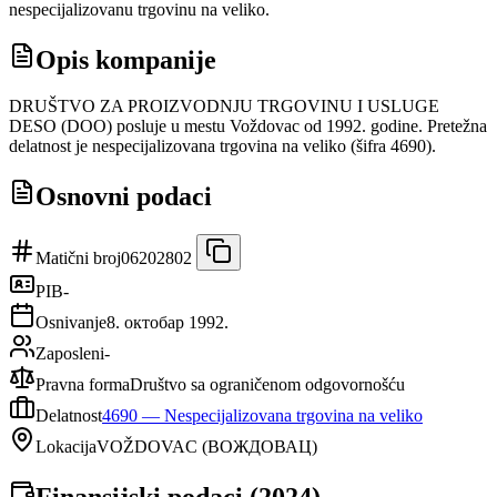
nespecijalizovanu trgovinu na veliko.
Opis kompanije
DRUŠTVO ZA PROIZVODNJU TRGOVINU I USLUGE
DESO (DOO) posluje u mestu Voždovac od 1992. godine. Pretežna
delatnost je nespecijalizovana trgovina na veliko (šifra 4690).
Osnovni podaci
Matični broj
06202802
PIB
-
Osnivanje
8. октобар 1992.
Zaposleni
-
Pravna forma
Društvo sa ograničenom odgovornošću
Delatnost
4690
—
Nespecijalizovana trgovina na veliko
Lokacija
VOŽDOVAC
(
ВОЖДОВАЦ
)