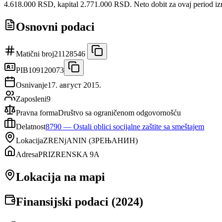
4.618.000 RSD, kapital 2.771.000 RSD. Neto dobit za ovaj period i
Osnovni podaci
Matični broj
21128546
PIB
109120073
Osnivanje
17. август 2015.
Zaposleni
9
Pravna forma
Društvo sa ograničenom odgovornošću
Delatnost
8790
—
Ostali oblici socijalne zaštite sa smeštajem
Lokacija
ZRENjANIN
(
ЗРЕЊАНИН
)
Adresa
PRIZRENSKA 9A
Lokacija na mapi
Finansijski podaci (
2024
)