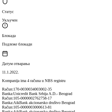
Статус
Укључен
Блокада
Подлеже блокади
Датум отварања
11.1.2022.
Kompanija ima
4
računa u NBS registru
Račun:
170-0030034003002-35
Banka:
Unicredit Bank Srbija A.D.- Beograd
Račun:
105-0000002762758-17
Banka:
AikBank akcionarsko društvo Beograd
Račun:
105-0000003000613-81
Banka:
AikBank akcionarsko društvo Beograd