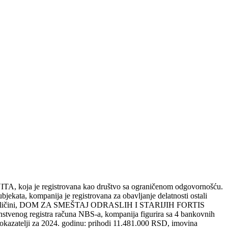
oja je registrovana kao društvo sa ograničenom odgovornošću.
ta, kompanija je registrovana za obavljanje delatnosti ostali
ga. Po veličini, DOM ZA SMEŠTAJ ODRASLIH I STARIJIH FORTIS
instvenog registra računa NBS-a, kompanija figurira sa 4 bankovnih
okazatelji za 2024. godinu: prihodi 11.481.000 RSD, imovina