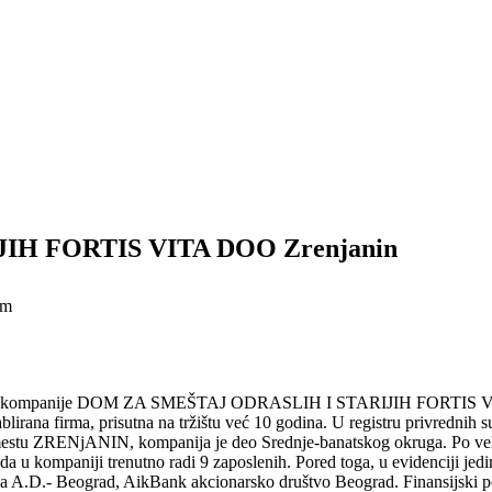
IH FORTIS VITA DOO Zrenjanin
em
 kompanije DOM ZA SMEŠTAJ ODRASLIH I STARIJIH FORTIS VITA, k
a, prisutna na tržištu već 10 godina. U registru privrednih subjeka
štem u mestu ZRENjANIN, kompanija je deo Srednje-banatskog okru
a u kompaniji trenutno radi 9 zaposlenih. Pored toga, u evidenciji jed
ija A.D.- Beograd, AikBank akcionarsko društvo Beograd. Finansijski p