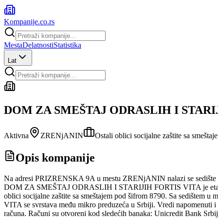
Kompanije
.co.rs
Mesta
Delatnosti
Statistika
Lat
DOM ZA SMEŠTAJ ODRASLIH I STARIJ
Aktivna
ZRENjANIN
Ostali oblici socijalne zaštite sa smeštaj
Opis kompanije
Na adresi PRIZRENSKA 9A u mestu ZRENjANIN nalazi se sedište
DOM ZA SMEŠTAJ ODRASLIH I STARIJIH FORTIS VITA je etablirana firm
oblici socijalne zaštite sa smeštajem pod šifrom 8790. Sa sedi
VITA se svrstava među mikro preduzeća u Srbiji. Vredi napomenuti i d
računa. Računi su otvoreni kod sledećih banaka: Unicredit Bank Srb