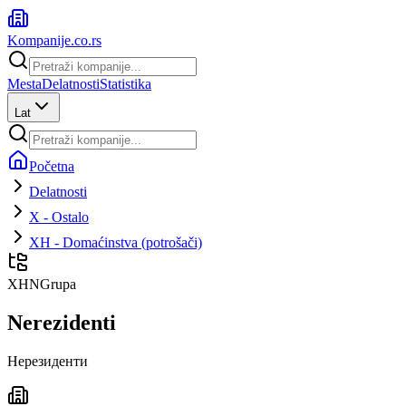
Kompanije
.co.rs
Mesta
Delatnosti
Statistika
Lat
Početna
Delatnosti
X - Ostalo
XH - Domaćinstva (potrošači)
XHN
Grupa
Nerezidenti
Нерезиденти