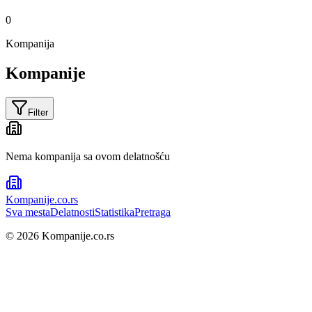
0
Kompanija
Kompanije
Filter
Nema kompanija sa ovom delatnošću
Kompanije
.co.rs
Sva mesta
Delatnosti
Statistika
Pretraga
©
2026
Kompanije.co.rs