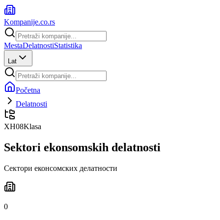
Kompanije
.co.rs
Mesta
Delatnosti
Statistika
Lat
Početna
Delatnosti
XH08
Klasa
Sektori ekonsomskih delatnosti
Сектори еконсомских делатности
0