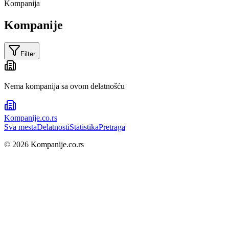
Kompanija
Kompanije
Filter
Nema kompanija sa ovom delatnošću
Kompanije
.co.rs
Sva mesta
Delatnosti
Statistika
Pretraga
©
2026
Kompanije.co.rs