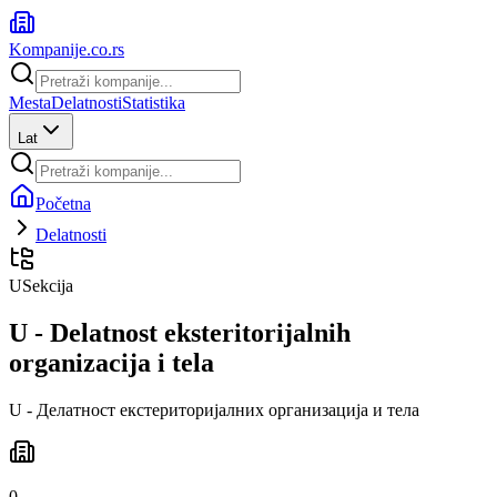
Kompanije
.co.rs
Mesta
Delatnosti
Statistika
Lat
Početna
Delatnosti
U
Sekcija
U - Delatnost eksteritorijalnih
organizacija i tela
U - Делатност екстериторијалних организација и тела
0