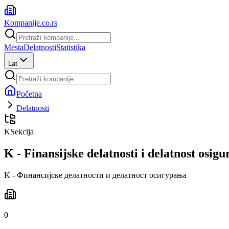
Kompanije
.co.rs
Mesta
Delatnosti
Statistika
Lat
Početna
Delatnosti
K
Sekcija
K - Finansijske delatnosti i delatnost osigu
K - Финансијске делатности и делатност осигурања
0