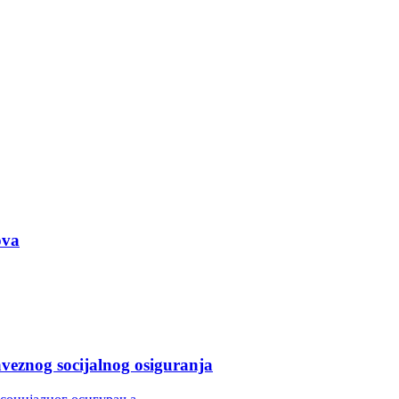
ova
aveznog socijalnog osiguranja