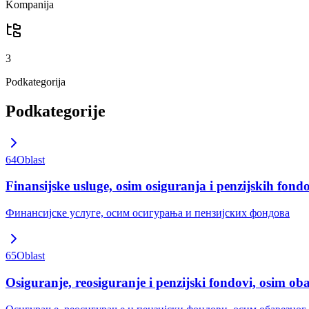
Kompanija
3
Podkategorija
Podkategorije
64
Oblast
Finansijske usluge, osim osiguranja i penzijskih fond
Финансијске услуге, осим осигурања и пензијских фондова
65
Oblast
Osiguranje, reosiguranje i penzijski fondovi, osim ob