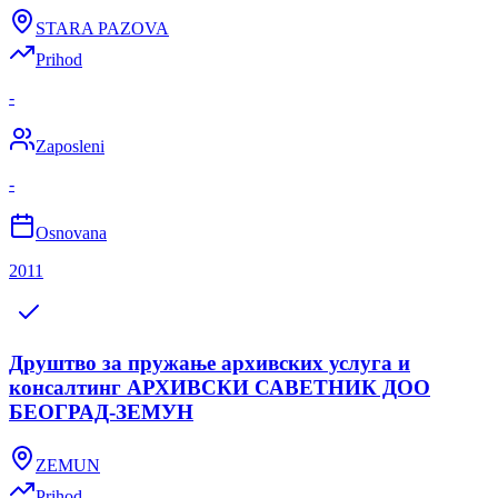
STARA PAZOVA
Prihod
-
Zaposleni
-
Osnovana
2011
Друштво за пружање архивских услуга и
консалтинг АРХИВСКИ САВЕТНИК ДОО
БЕОГРАД-ЗЕМУН
ZEMUN
Prihod