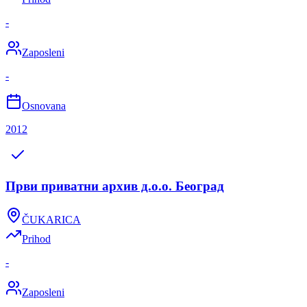
-
Zaposleni
-
Osnovana
2012
Први приватни архив д.о.о. Београд
ČUKARICA
Prihod
-
Zaposleni