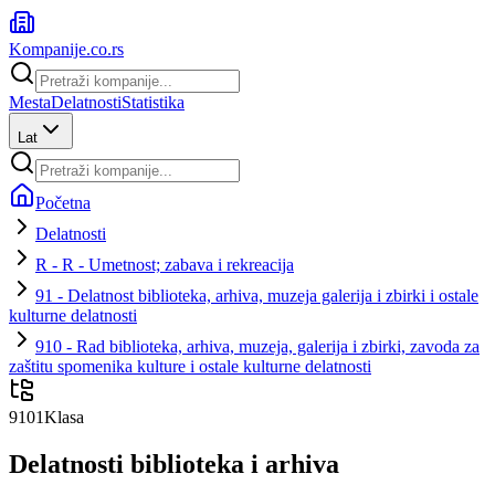
Kompanije
.co.rs
Mesta
Delatnosti
Statistika
Lat
Početna
Delatnosti
R - R - Umetnost; zabava i rekreacija
91 - Delatnost biblioteka, arhiva, muzeja galerija i zbirki i ostale
kulturne delatnosti
910 - Rad biblioteka, arhiva, muzeja, galerija i zbirki, zavoda za
zaštitu spomenika kulture i ostale kulturne delatnosti
9101
Klasa
Delatnosti biblioteka i arhiva