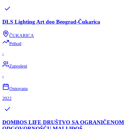
DLS Lighting Art doo Beograd-Čukarica
ČUKARICA
Prihod
-
Zaposleni
-
Osnovana
2022
DOMBOS LIFE DRUŠTVO SA OGRANIČENOM
ODGOVORNOŠĆU MALI IĐOŠ