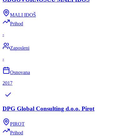
MALI IĐOŠ
Prihod
-
Zaposleni
-
Osnovana
2017
DPG Global Consulting d.o.o. Pirot
PIROT
Prihod