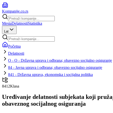
Kompanije
.co.rs
Mesta
Delatnosti
Statistika
Lat
Početna
Delatnosti
O - O - Državna uprava i odbrana; obavezno socijalno osiguranje
84 - Javna uprava i odbrana; obavezno socijalno osiguranje
841 - Državna uprava, ekonomska i socijalna politika
8412
Klasa
Uređivanje delatnosti subjekata koji pruža
obaveznog socijalnog osiguranja