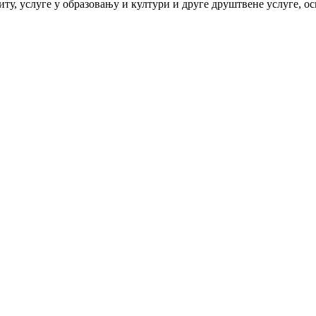
иту, услуге у образовању и култури и друге друштвене услуге, о