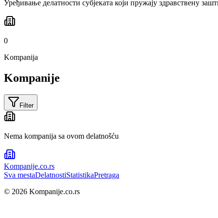
Уређивање делатности субјеката који пружају здравствену зашт
0
Kompanija
Kompanije
Filter
Nema kompanija sa ovom delatnošću
Kompanije
.co.rs
Sva mesta
Delatnosti
Statistika
Pretraga
©
2026
Kompanije.co.rs