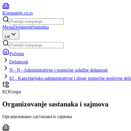
Kompanije
.co.rs
Mesta
Delatnosti
Statistika
Lat
Početna
Delatnosti
N - N - Administrativne i pomoćne uslužne delatnosti
82 - Kancelarijsko-administrativne i druge pomoćne poslovne dela
823
Grupa
Organizovanje sastanaka i sajmova
Организовање састанака и сајмова