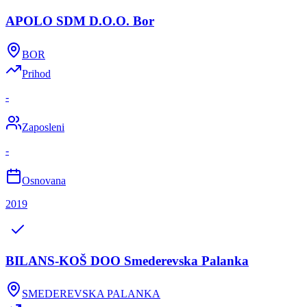
APOLO SDM D.O.O. Bor
BOR
Prihod
-
Zaposleni
-
Osnovana
2019
BILANS-KOŠ DOO Smederevska Palanka
SMEDEREVSKA PALANKA