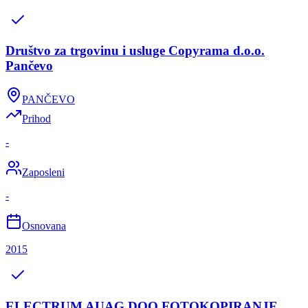
Društvo za trgovinu i usluge Copyrama d.o.o.
Pančevo
PANČEVO
Prihod
-
Zaposleni
-
Osnovana
2015
ELECTRUM AUAG DOO FOTOKOPIRANJE