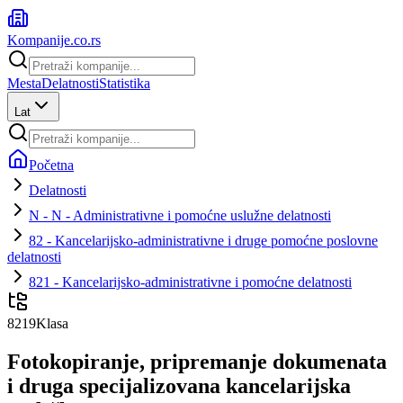
Kompanije
.co.rs
Mesta
Delatnosti
Statistika
Lat
Početna
Delatnosti
N - N - Administrativne i pomoćne uslužne delatnosti
82 - Kancelarijsko-administrativne i druge pomoćne poslovne
delatnosti
821 - Kancelarijsko-administrativne i pomoćne delatnosti
8219
Klasa
Fotokopiranje, pripremanje dokumenata
i druga specijalizovana kancelarijska