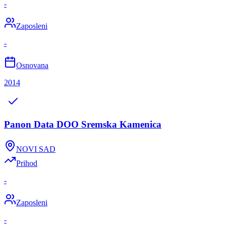
-
Zaposleni
-
Osnovana
2014
Panon Data DOO Sremska Kamenica
NOVI SAD
Prihod
-
Zaposleni
-