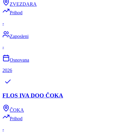
ZVEZDARA
Prihod
-
Zaposleni
-
Osnovana
2026
FLOS IVA DOO ČOKA
ČOKA
Prihod
-