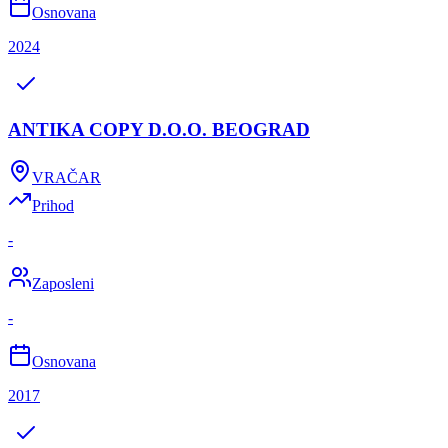
Osnovana
2024
ANTIKA COPY D.O.O. BEOGRAD
VRAČAR
Prihod
-
Zaposleni
-
Osnovana
2017