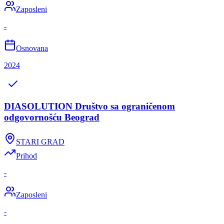
Zaposleni
-
Osnovana
2024
DIASOLUTION Društvo sa ograničenom
odgovornošću Beograd
STARI GRAD
Prihod
-
Zaposleni
-