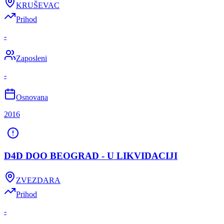
KRUŠEVAC
Prihod
-
Zaposleni
-
Osnovana
2016
D4D DOO BEOGRAD - U LIKVIDACIJI
ZVEZDARA
Prihod
-