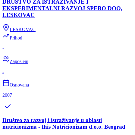
DRUŠTVO ZA ISTRAŽIVANJE I
EKSPERIMENTALNI RAZVOJ SPEBO DOO,
LESKOVAC
LESKOVAC
Prihod
-
Zaposleni
-
Osnovana
2007
Društvo za razvoj i istraživanje u oblasti
nutricionizma - Ihis Nutricionizam d.o.o. Beograd