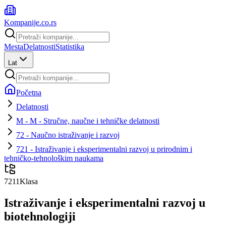
Kompanije
.co.rs
Mesta
Delatnosti
Statistika
Lat
Početna
Delatnosti
M - M - Stručne, naučne i tehničke delatnosti
72 - Naučno istraživanje i razvoj
721 - Istraživanje i eksperimentalni razvoj u prirodnim i
tehničko-tehnološkim naukama
7211
Klasa
Istraživanje i eksperimentalni razvoj u
biotehnologiji