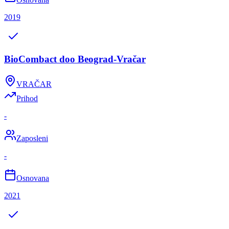
2019
BioCombact doo Beograd-Vračar
VRAČAR
Prihod
-
Zaposleni
-
Osnovana
2021