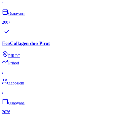
-
Osnovana
2007
EcoCollagen doo Pirot
PIROT
Prihod
-
Zaposleni
-
Osnovana
2026