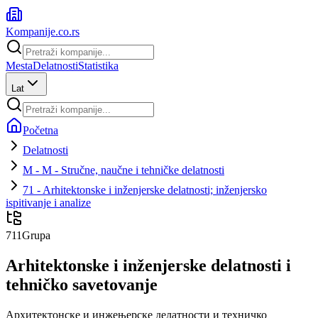
Kompanije
.co.rs
Mesta
Delatnosti
Statistika
Lat
Početna
Delatnosti
M - M - Stručne, naučne i tehničke delatnosti
71 - Arhitektonske i inženjerske delatnosti; inženjersko
ispitivanje i analize
711
Grupa
Arhitektonske i inženjerske delatnosti i
tehničko savetovanje
Архитектонске и инжењерске делатности и техничко