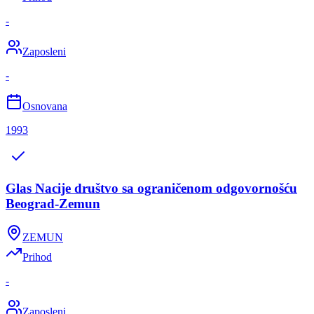
-
Zaposleni
-
Osnovana
1993
Glas Nacije društvo sa ograničenom odgovornošću
Beograd-Zemun
ZEMUN
Prihod
-
Zaposleni