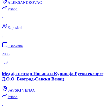
ALEKSANDROVAC
Prihod
-
Zaposleni
-
Osnovana
2006
Медија центар Ногина и Куриноја Руски експрес
Д.О.О. Београд-Савски Венац
SAVSKI VENAC
Prihod
-