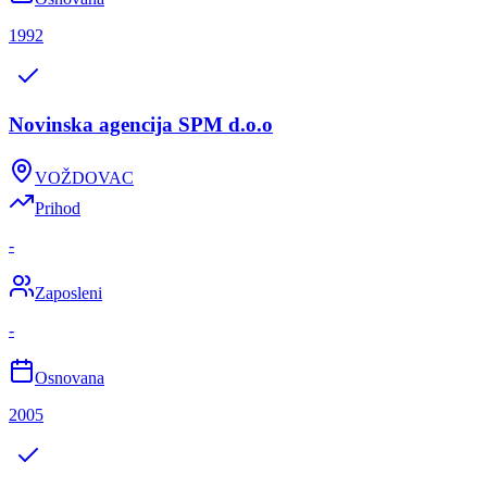
1992
Novinska agencija SPM d.o.o
VOŽDOVAC
Prihod
-
Zaposleni
-
Osnovana
2005