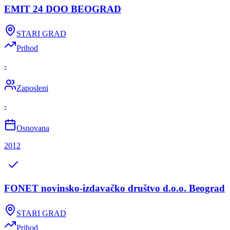
EMIT 24 DOO BEOGRAD
STARI GRAD
Prihod
-
Zaposleni
-
Osnovana
2012
FONET novinsko-izdavačko društvo d.o.o. Beograd
STARI GRAD
Prihod