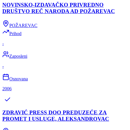
NOVINSKO-IZDAVAČKO PRIVREDNO
DRUŠTVO REČ NARODA AD POŽAREVAC
POŽAREVAC
Prihod
-
Zaposleni
-
Osnovana
2006
ZDRAVIĆ PRESS DOO PREDUZEĆE ZA
PROMET I USLUGE, ALEKSANDROVAC