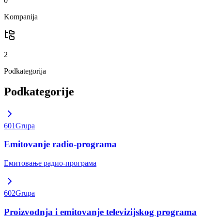
0
Kompanija
2
Podkategorija
Podkategorije
601
Grupa
Emitovanje radio-programa
Емитовање радио-програма
602
Grupa
Proizvodnja i emitovanje televizijskog programa