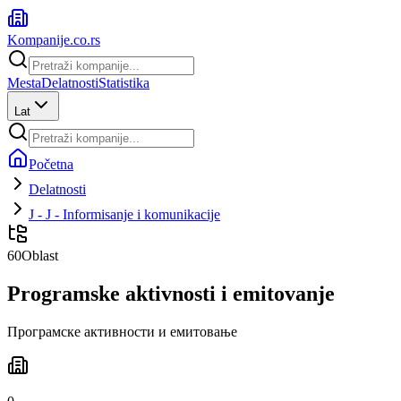
Kompanije
.co.rs
Mesta
Delatnosti
Statistika
Lat
Početna
Delatnosti
J - J - Informisanje i komunikacije
60
Oblast
Programske aktivnosti i emitovanje
Програмске активности и емитовање