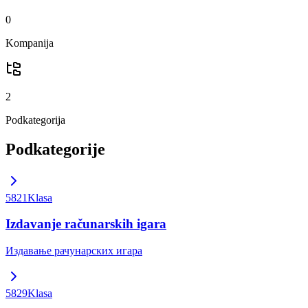
0
Kompanija
2
Podkategorija
Podkategorije
5821
Klasa
Izdavanje računarskih igara
Издавање рачунарских игара
5829
Klasa