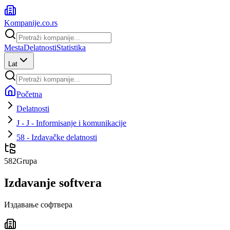
Kompanije
.co.rs
Mesta
Delatnosti
Statistika
Lat
Početna
Delatnosti
J - J - Informisanje i komunikacije
58 - Izdavačke delatnosti
582
Grupa
Izdavanje softvera
Издавање софтвера