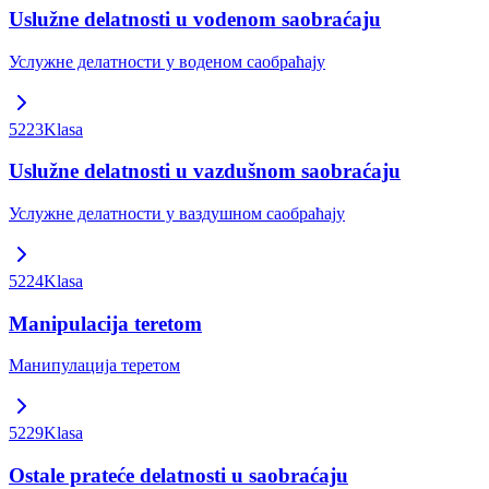
Uslužne delatnosti u vodenom saobraćaju
Услужне делатности у воденом саобраћају
5223
Klasa
Uslužne delatnosti u vazdušnom saobraćaju
Услужне делатности у ваздушном саобраћају
5224
Klasa
Manipulacija teretom
Манипулација теретом
5229
Klasa
Ostale prateće delatnosti u saobraćaju