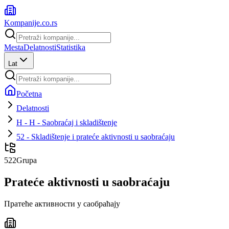
Kompanije
.co.rs
Mesta
Delatnosti
Statistika
Lat
Početna
Delatnosti
H - H - Saobraćaj i skladištenje
52 - Skladištenje i prateće aktivnosti u saobraćaju
522
Grupa
Prateće aktivnosti u saobraćaju
Пратеће активности у саобраћају