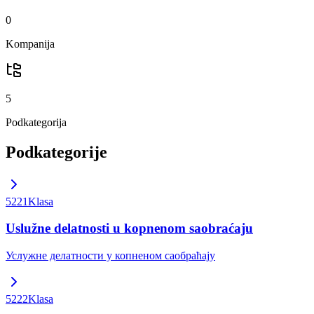
0
Kompanija
5
Podkategorija
Podkategorije
5221
Klasa
Uslužne delatnosti u kopnenom saobraćaju
Услужне делатности у копненом саобраћају
5222
Klasa