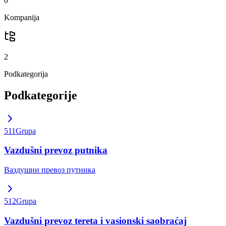
0
Kompanija
2
Podkategorija
Podkategorije
511
Grupa
Vazdušni prevoz putnika
Ваздушни превоз путника
512
Grupa
Vazdušni prevoz tereta i vasionski saobraćaj