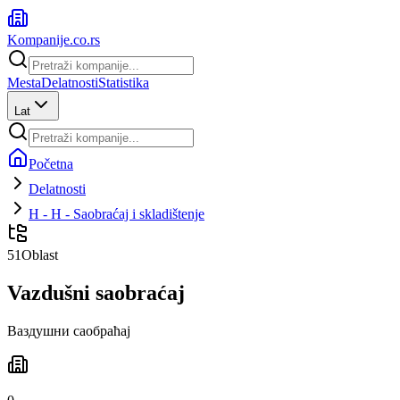
Kompanije
.co.rs
Mesta
Delatnosti
Statistika
Lat
Početna
Delatnosti
H - H - Saobraćaj i skladištenje
51
Oblast
Vazdušni saobraćaj
Ваздушни саобраћај