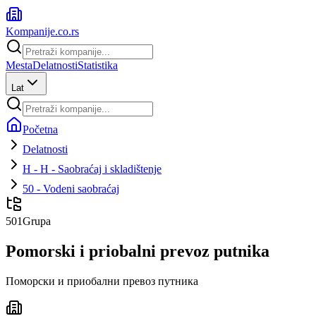
Kompanije
.co.rs
Mesta
Delatnosti
Statistika
Lat
Početna
Delatnosti
H - H - Saobraćaj i skladištenje
50 - Vodeni saobraćaj
501
Grupa
Pomorski i priobalni prevoz putnika
Поморски и приобални превоз путника