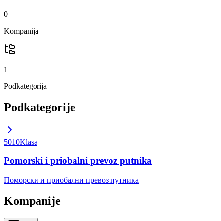
0
Kompanija
1
Podkategorija
Podkategorije
5010
Klasa
Pomorski i priobalni prevoz putnika
Поморски и приобални превоз путника
Kompanije