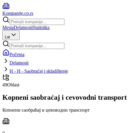
Kompanije
.co.rs
Mesta
Delatnosti
Statistika
Lat
Početna
Delatnosti
H - H - Saobraćaj i skladištenje
49
Oblast
Kopneni saobraćaj i cevovodni transport
Копнени саобраћај и цевоводни транспорт