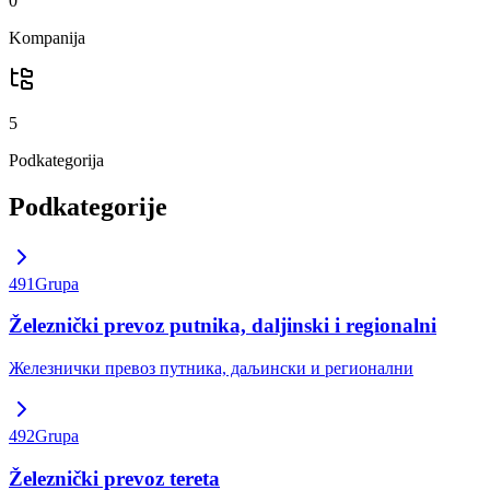
0
Kompanija
5
Podkategorija
Podkategorije
491
Grupa
Železnički prevoz putnika, daljinski i regionalni
Железнички превоз путника, даљински и регионални
492
Grupa
Železnički prevoz tereta