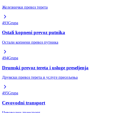
Железнички превоз терета
493
Grupa
Ostali kopneni prevoz putnika
Остали копнени превоз путника
494
Grupa
Drumski prevoz tereta i usluge preseljenja
Друмски превоз терета и услуге пресељења
495
Grupa
Cevovodni transport
Цевоводни транспорт