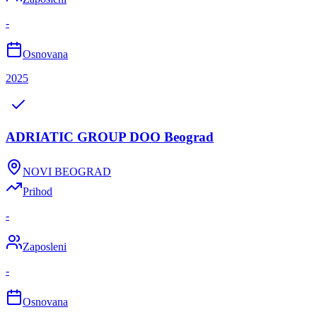
-
Osnovana
2025
ADRIATIC GROUP DOO Beograd
NOVI BEOGRAD
Prihod
-
Zaposleni
-
Osnovana