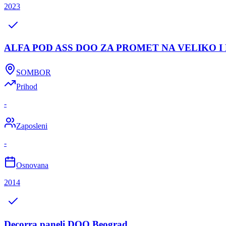
2023
ALFA POD ASS DOO ZA PROMET NA VELIKO 
SOMBOR
Prihod
-
Zaposleni
-
Osnovana
2014
Decorra paneli DOO Beograd