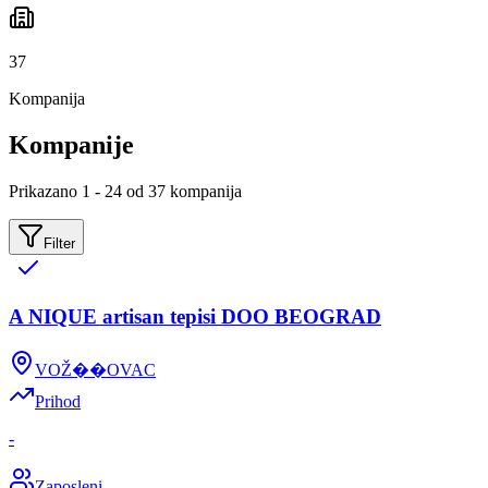
37
Kompanija
Kompanije
Prikazano 1 - 24 od 37 kompanija
Filter
A NIQUE artisan tepisi DOO BEOGRAD
VOŽ��OVAC
Prihod
-
Zaposleni