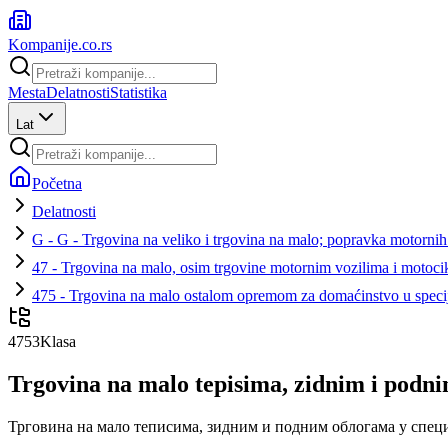
Kompanije
.co.rs
Mesta
Delatnosti
Statistika
Lat
Početna
Delatnosti
G - G - Trgovina na veliko i trgovina na malo; popravka motornih
47 - Trgovina na malo, osim trgovine motornim vozilima i motoci
475 - Trgovina na malo ostalom opremom za domaćinstvo u spec
4753
Klasa
Trgovina na malo tepisima, zidnim i podn
Трговина на мало теписима, зидним и подним облогама у спе