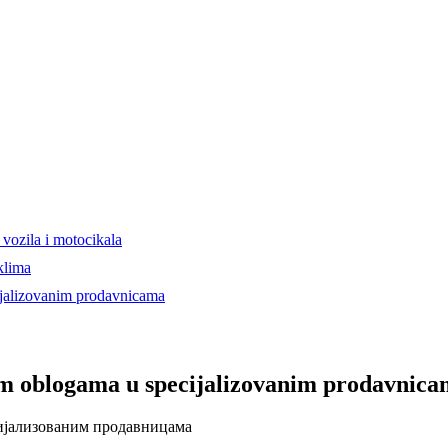
 vozila i motocikala
klima
ijalizovanim prodavnicama
im oblogama u specijalizovanim prodavnic
цијализованим продавницама