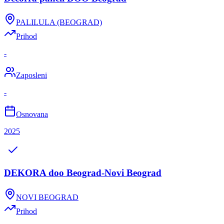
PALILULA (BEOGRAD)
Prihod
-
Zaposleni
-
Osnovana
2025
DEKORA doo Beograd-Novi Beograd
NOVI BEOGRAD
Prihod