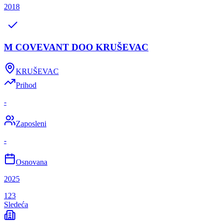
2018
M COVEVANT DOO KRUŠEVAC
KRUŠEVAC
Prihod
-
Zaposleni
-
Osnovana
2025
1
2
3
Sledeća