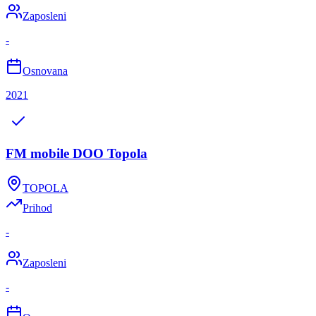
Zaposleni
-
Osnovana
2021
FM mobile DOO Topola
TOPOLA
Prihod
-
Zaposleni
-