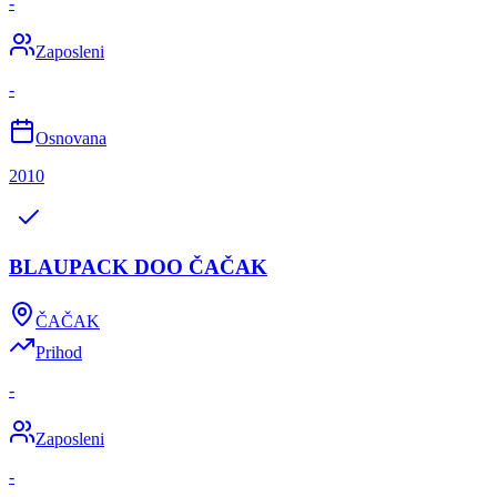
-
Zaposleni
-
Osnovana
2010
BLAUPACK DOO ČAČAK
ČAČAK
Prihod
-
Zaposleni
-