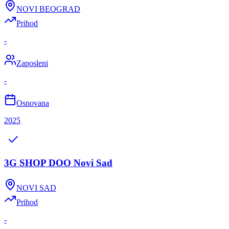
NOVI BEOGRAD
Prihod
-
Zaposleni
-
Osnovana
2025
3G SHOP DOO Novi Sad
NOVI SAD
Prihod
-