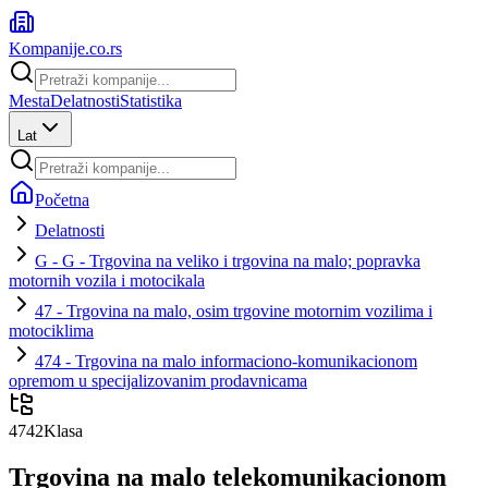
Kompanije
.co.rs
Mesta
Delatnosti
Statistika
Lat
Početna
Delatnosti
G - G - Trgovina na veliko i trgovina na malo; popravka
motornih vozila i motocikala
47 - Trgovina na malo, osim trgovine motornim vozilima i
motociklima
474 - Trgovina na malo informaciono-komunikacionom
opremom u specijalizovanim prodavnicama
4742
Klasa
Trgovina na malo telekomunikacionom