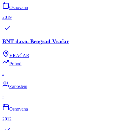
Osnovana
2019
BNT d.o.o. Beograd-Vračar
VRAČAR
Prihod
-
Zaposleni
-
Osnovana
2012