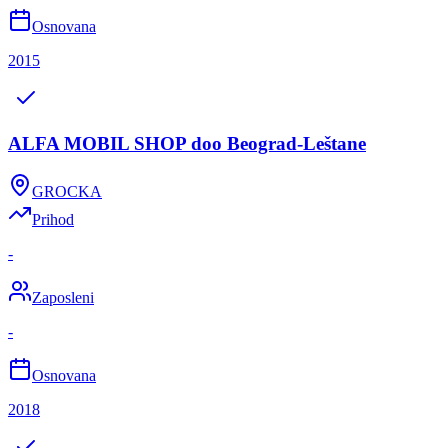
Osnovana
2015
ALFA MOBIL SHOP doo Beograd-Leštane
GROCKA
Prihod
-
Zaposleni
-
Osnovana
2018