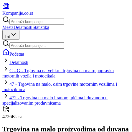
Kompanije
.co.rs
Mesta
Delatnosti
Statistika
Lat
Početna
Delatnosti
G - G - Trgovina na veliko i trgovina na malo; popravka
motornih vozila i motocikala
47 - Trgovina na malo, osim trgovine motornim vozilima i
motociklima
472 - Trgovina na malo hranom, pićima i duvanom u
specijalizovanim prodavnicama
4726
Klasa
Trgovina na malo proizvodima od duvana