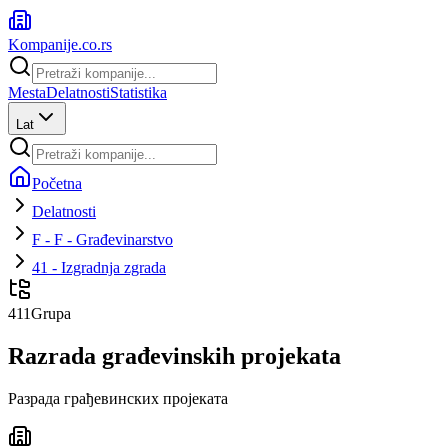
Kompanije
.co.rs
Mesta
Delatnosti
Statistika
Lat
Početna
Delatnosti
F - F - Građevinarstvo
41 - Izgradnja zgrada
411
Grupa
Razrada građevinskih projekata
Разрада грађевинских пројеката