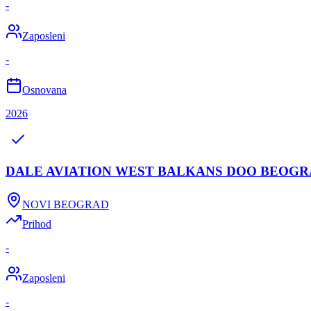
-
Zaposleni
-
Osnovana
2026
DALE AVIATION WEST BALKANS DOO BEOG
NOVI BEOGRAD
Prihod
-
Zaposleni
-