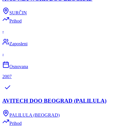
SURČIN
Prihod
-
Zaposleni
-
Osnovana
2007
AVITECH DOO BEOGRAD (PALILULA)
PALILULA (BEOGRAD)
Prihod