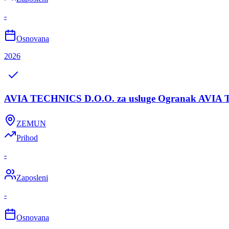
-
Osnovana
2026
AVIA TECHNICS D.O.O. za usluge Ogranak AV
ZEMUN
Prihod
-
Zaposleni
-
Osnovana