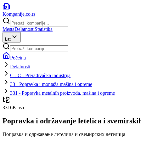
Kompanije
.co.rs
Mesta
Delatnosti
Statistika
Lat
Početna
Delatnosti
C - C - Prerađivačka industrija
33 - Popravka i montaža mašina i opreme
331 - Popravka metalnih proizvoda, mašina i opreme
3316
Klasa
Popravka i održavanje letelica i svemirskih
Поправка и одржавање летелица и свемирских летелица