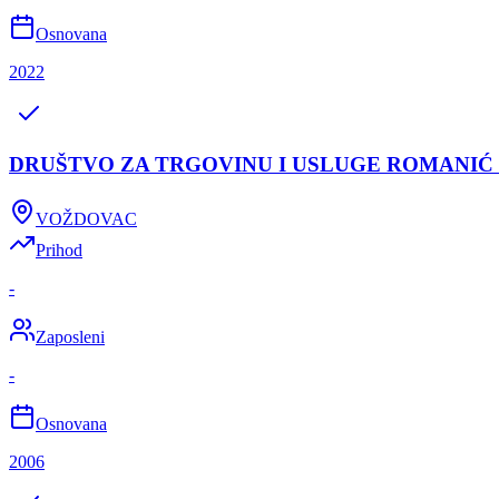
Osnovana
2022
DRUŠTVO ZA TRGOVINU I USLUGE ROMANI
VOŽDOVAC
Prihod
-
Zaposleni
-
Osnovana
2006