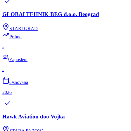
GLOBALTEHNIK-BEG d.o.o. Beograd
STARI GRAD
Prihod
-
Zaposleni
-
Osnovana
2026
Hawk Aviation doo Vojka
STARA PAZOVA