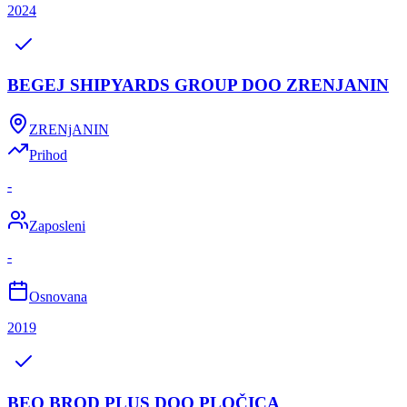
2024
BEGEJ SHIPYARDS GROUP DOO ZRENJANIN
ZRENjANIN
Prihod
-
Zaposleni
-
Osnovana
2019
BEO BROD PLUS DOO PLOČICA