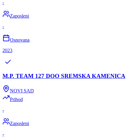
-
Zaposleni
-
Osnovana
2023
M.P. TEAM 127 DOO SREMSKA KAMENICA
NOVI SAD
Prihod
-
Zaposleni
-