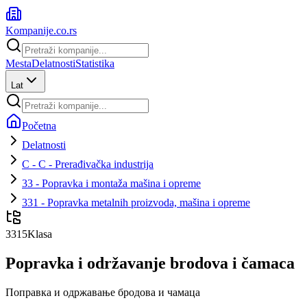
Kompanije
.co.rs
Mesta
Delatnosti
Statistika
Lat
Početna
Delatnosti
C - C - Prerađivačka industrija
33 - Popravka i montaža mašina i opreme
331 - Popravka metalnih proizvoda, mašina i opreme
3315
Klasa
Popravka i održavanje brodova i čamaca
Поправка и одржавање бродова и чамаца