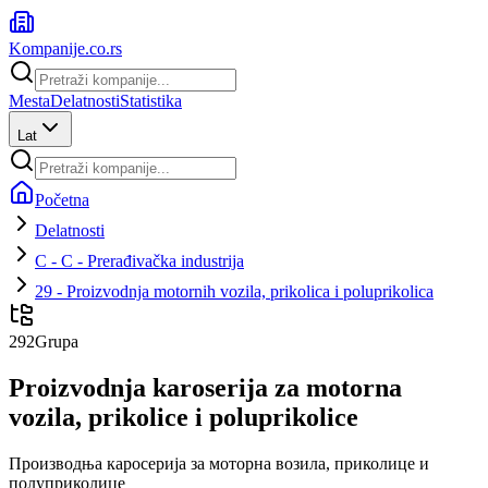
Kompanije
.co.rs
Mesta
Delatnosti
Statistika
Lat
Početna
Delatnosti
C - C - Prerađivačka industrija
29 - Proizvodnja motornih vozila, prikolica i poluprikolica
292
Grupa
Proizvodnja karoserija za motorna
vozila, prikolice i poluprikolice
Производња каросерија за моторна возила, приколице и
полуприколице