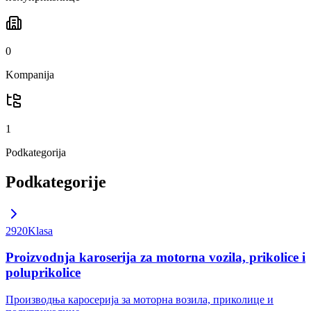
0
Kompanija
1
Podkategorija
Podkategorije
2920
Klasa
Proizvodnja karoserija za motorna vozila, prikolice i
poluprikolice
Производња каросерија за моторна возила, приколице и