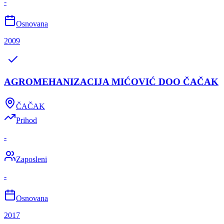
-
Osnovana
2009
AGROMEHANIZACIJA MIĆOVIĆ DOO ČAČAK
ČAČAK
Prihod
-
Zaposleni
-
Osnovana
2017