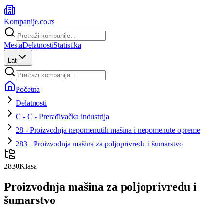
Kompanije
.co.rs
Mesta
Delatnosti
Statistika
Lat
Početna
Delatnosti
C - C - Prerađivačka industrija
28 - Proizvodnja nepomenutih mašina i nepomenute opreme
283 - Proizvodnja mašina za poljoprivredu i šumarstvo
2830
Klasa
Proizvodnja mašina za poljoprivredu i
šumarstvo