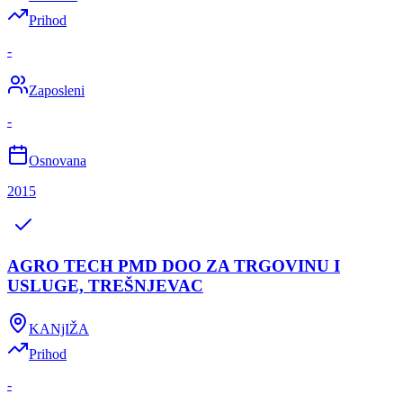
Prihod
-
Zaposleni
-
Osnovana
2015
AGRO TECH PMD DOO ZA TRGOVINU I
USLUGE, TREŠNJEVAC
KANjIŽA
Prihod
-