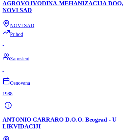
AGROVOJVODINA-MEHANIZACIJA DOO,
NOVI SAD
NOVI SAD
Prihod
-
Zaposleni
-
Osnovana
1988
ANTONIO CARRARO D.O.O. Beograd - U
LIKVIDACIJI