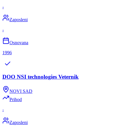
-
Zaposleni
-
Osnovana
1996
DOO NSI technologies Veternik
NOVI SAD
Prihod
-
Zaposleni