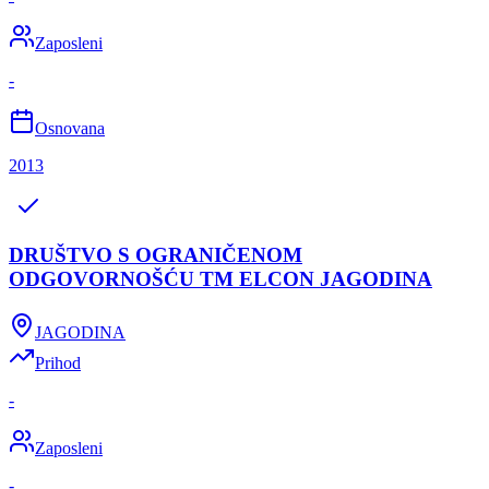
Zaposleni
-
Osnovana
2013
DRUŠTVO S OGRANIČENOM
ODGOVORNOŠĆU TM ELCON JAGODINA
JAGODINA
Prihod
-
Zaposleni
-