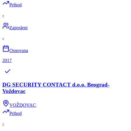
Prihod
-
Zaposleni
-
Osnovana
2017
DG SECURITY CONTACT d.o.o. Beograd-
Voždovac
VOŽDOVAC
Prihod
-