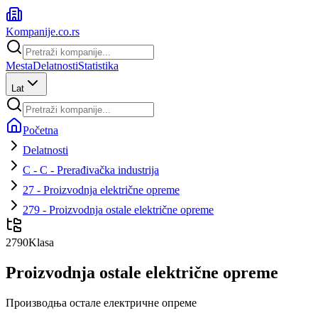
Kompanije
.co.rs
Mesta
Delatnosti
Statistika
Lat
Početna
Delatnosti
C - C - Prerađivačka industrija
27 - Proizvodnja električne opreme
279 - Proizvodnja ostale električne opreme
2790
Klasa
Proizvodnja ostale električne opreme
Производња остале електричне опреме