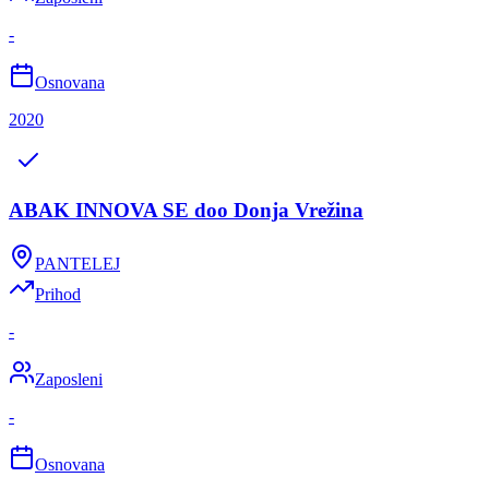
-
Osnovana
2020
ABAK INNOVA SE doo Donja Vrežina
PANTELEJ
Prihod
-
Zaposleni
-
Osnovana