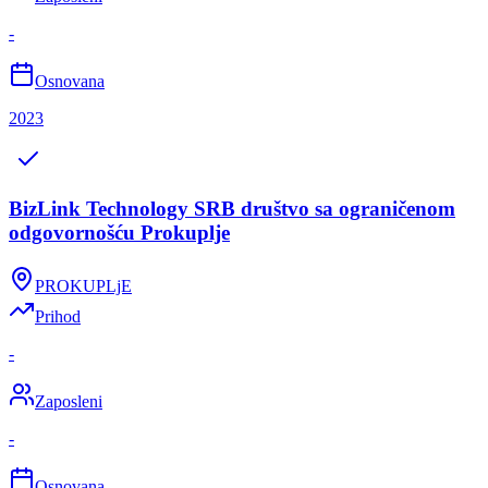
-
Osnovana
2023
BizLink Technology SRB društvo sa ograničenom
odgovornošću Prokuplje
PROKUPLjE
Prihod
-
Zaposleni
-
Osnovana