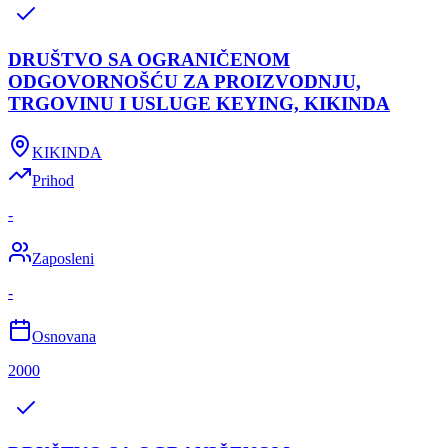
DRUŠTVO SA OGRANIČENOM
ODGOVORNOŠĆU ZA PROIZVODNJU,
TRGOVINU I USLUGE KEYING, KIKINDA
KIKINDA
Prihod
-
Zaposleni
-
Osnovana
2000