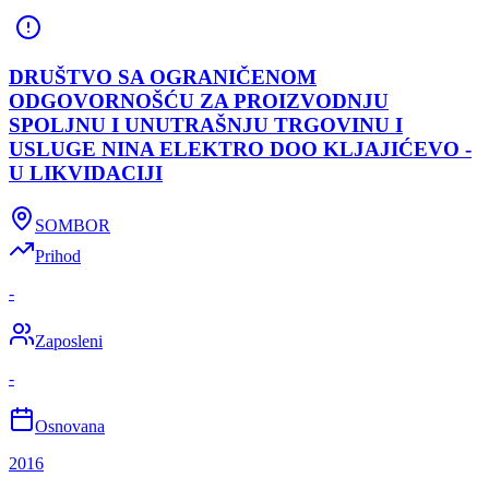
DRUŠTVO SA OGRANIČENOM
ODGOVORNOŠĆU ZA PROIZVODNJU
SPOLJNU I UNUTRAŠNJU TRGOVINU I
USLUGE NINA ELEKTRO DOO KLJAJIĆEVO -
U LIKVIDACIJI
SOMBOR
Prihod
-
Zaposleni
-
Osnovana
2016