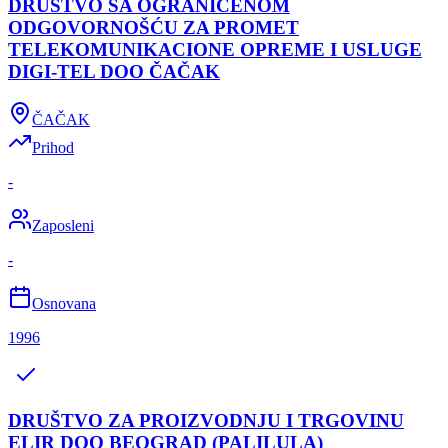
DRUŠTVO SA OGRANIČENOM
ODGOVORNOŠĆU ZA PROMET
TELEKOMUNIKACIONE OPREME I USLUGE
DIGI-TEL DOO ČAČAK
ČAČAK
Prihod
-
Zaposleni
-
Osnovana
1996
DRUŠTVO ZA PROIZVODNJU I TRGOVINU
ELIR DOO BEOGRAD (PALILULA)