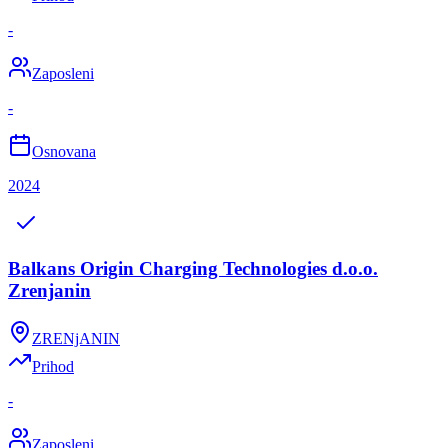
-
Zaposleni
-
Osnovana
2024
Balkans Origin Charging Technologies d.o.o.
Zrenjanin
ZRENjANIN
Prihod
-
Zaposleni