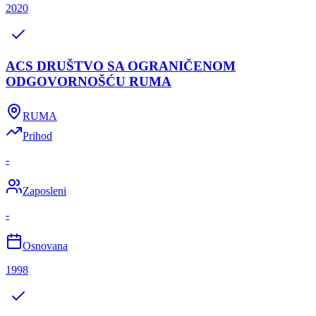
2020
ACS DRUŠTVO SA OGRANIČENOM
ODGOVORNOŠĆU RUMA
RUMA
Prihod
-
Zaposleni
-
Osnovana
1998