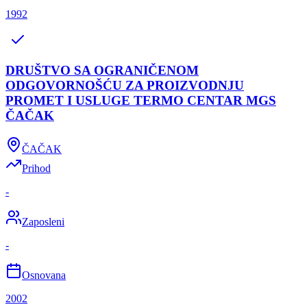
1992
DRUŠTVO SA OGRANIČENOM
ODGOVORNOŠĆU ZA PROIZVODNJU
PROMET I USLUGE TERMO CENTAR MGS
ČAČAK
ČAČAK
Prihod
-
Zaposleni
-
Osnovana
2002