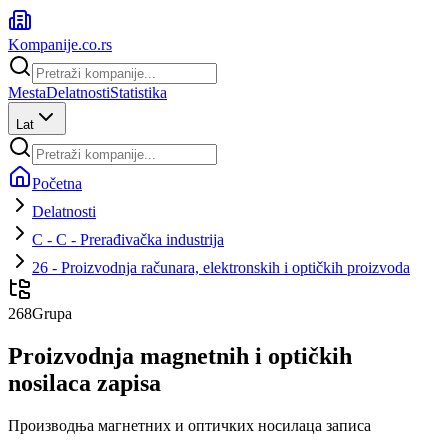
Kompanije
.co.rs
Mesta
Delatnosti
Statistika
Lat
Početna
Delatnosti
C - C - Prerađivačka industrija
26 - Proizvodnja računara, elektronskih i optičkih proizvoda
268
Grupa
Proizvodnja magnetnih i optičkih
nosilaca zapisa
Производња магнетних и оптичких носилаца записа