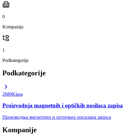
0
Kompanija
1
Podkategorija
Podkategorije
2680
Klasa
Proizvodnja magnetnih i optičkih nosilaca zapisa
Производња магнетних и оптичких носилаца записа
Kompanije