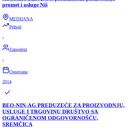
promet i usluge Niš
MEDIJANA
Prihod
-
Zaposleni
-
Osnovana
2014
BEO-NIN-AG PREDUZEĆE ZA PROIZVODNJU,
USLUGE I TRGOVINU DRUŠTVO SA
OGRANIČENOM ODGOVORNOŠĆU,
SREMČICA