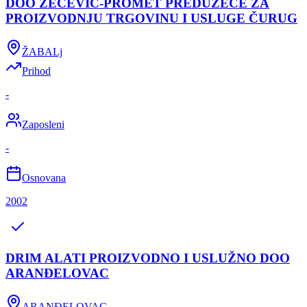
DOO ZEČEVIĆ-PROMET PREDUZEĆE ZA
PROIZVODNJU TRGOVINU I USLUGE ČURUG
ŽABALj
Prihod
-
Zaposleni
-
Osnovana
2002
DRIM ALATI PROIZVODNO I USLUŽNO DOO
ARANĐELOVAC
ARANĐELOVAC