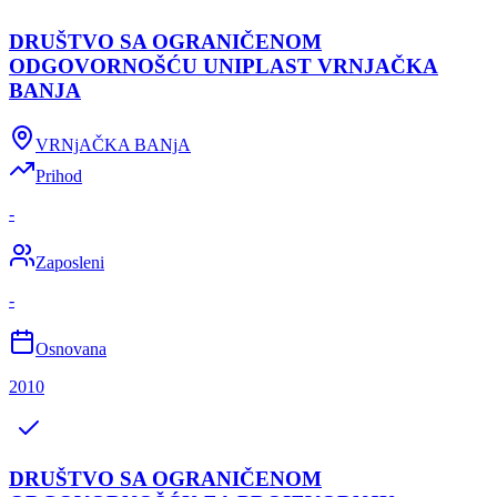
DRUŠTVO SA OGRANIČENOM
ODGOVORNOŠĆU UNIPLAST VRNJAČKA
BANJA
VRNjAČKA BANjA
Prihod
-
Zaposleni
-
Osnovana
2010
DRUŠTVO SA OGRANIČENOM