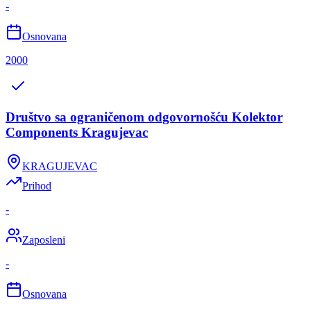
-
Osnovana
2000
Društvo sa ograničenom odgovornošću Kolektor
Components Kragujevac
KRAGUJEVAC
Prihod
-
Zaposleni
-
Osnovana