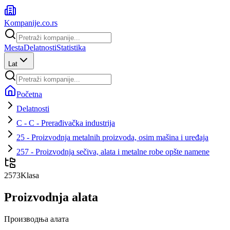
Kompanije
.co.rs
Mesta
Delatnosti
Statistika
Lat
Početna
Delatnosti
C - C - Prerađivačka industrija
25 - Proizvodnja metalnih proizvoda, osim mašina i uređaja
257 - Proizvodnja sečiva, alata i metalne robe opšte namene
2573
Klasa
Proizvodnja alata
Производња алата