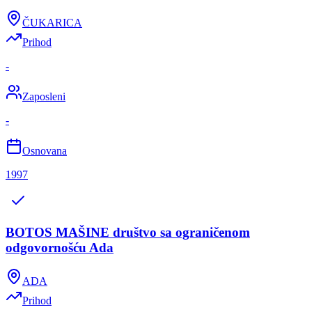
ČUKARICA
Prihod
-
Zaposleni
-
Osnovana
1997
BOTOS MAŠINE društvo sa ograničenom
odgovornošću Ada
ADA
Prihod