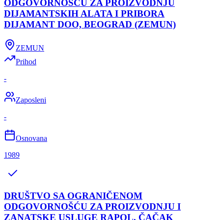
ODGOVORNOŠĆU ZA PROIZVODNJU
DIJAMANTSKIH ALATA I PRIBORA
DIJAMANT DOO, BEOGRAD (ZEMUN)
ZEMUN
Prihod
-
Zaposleni
-
Osnovana
1989
DRUŠTVO SA OGRANIČENOM
ODGOVORNOŠĆU ZA PROIZVODNJU I
ZANATSKE USLUGE RAPOL, ČAČAK