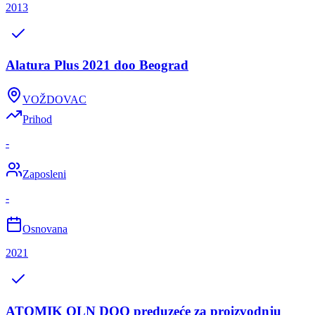
2013
Alatura Plus 2021 doo Beograd
VOŽDOVAC
Prihod
-
Zaposleni
-
Osnovana
2021
ATOMIK OLN DOO preduzeće za proizvodnju