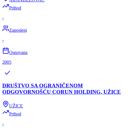
Prihod
-
Zaposleni
-
Osnovana
2005
DRUŠTVO SA OGRANIČENOM
ODGOVORNOŠĆU CORUN HOLDING, UŽICE
UŽICE
Prihod
-