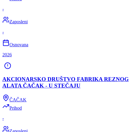
-
Zaposleni
-
Osnovana
2026
AKCIONARSKO DRUŠTVO FABRIKA REZNOG
ALATA ČAČAK - U STEČAJU
ČAČAK
Prihod
-
Zaposleni