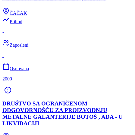
ČAČAK
Prihod
-
Zaposleni
-
Osnovana
2000
DRUŠTVO SA OGRANIČENOM
ODGOVORNOŠĆU ZA PROIZVODNJU
METALNE GALANTERIJE BOTOŠ , ADA - U
LIKVIDACIJI