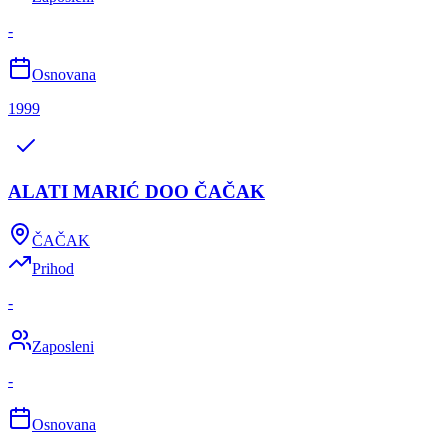
-
Osnovana
1999
ALATI MARIĆ DOO ČAČAK
ČAČAK
Prihod
-
Zaposleni
-
Osnovana