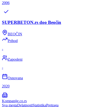
2006
SUPERBETON.rs doo Beočin
BEOČIN
Prihod
-
Zaposleni
-
Osnovana
2020
Kompanije
.co.rs
Sva mesta
Delatnosti
Statistika
Pretraga