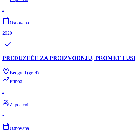
-
Osnovana
2020
PREDUZEĆE ZA PROIZVODNJU, PROMET I 
Beograd (grad)
Prihod
-
Zaposleni
-
Osnovana