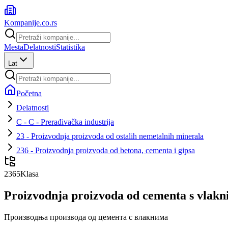
Kompanije
.co.rs
Mesta
Delatnosti
Statistika
Lat
Početna
Delatnosti
C - C - Prerađivačka industrija
23 - Proizvodnja proizvoda od ostalih nemetalnih minerala
236 - Proizvodnja proizvoda od betona, cementa i gipsa
2365
Klasa
Proizvodnja proizvoda od cementa s vlak
Производња производа од цемента с влакнима