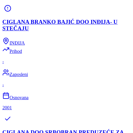
CIGLANA BRANKO BAJIĆ DOO INĐIJA- U
STEČAJU
INĐIJA
Prihod
-
Zaposleni
-
Osnovana
2001
CIGLANA DOO SRBOBRAN PREDUZEĆE ZA