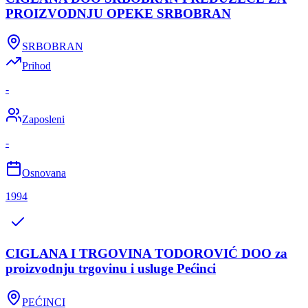
PROIZVODNJU OPEKE SRBOBRAN
SRBOBRAN
Prihod
-
Zaposleni
-
Osnovana
1994
CIGLANA I TRGOVINA TODOROVIĆ DOO za
proizvodnju trgovinu i usluge Pećinci
PEĆINCI