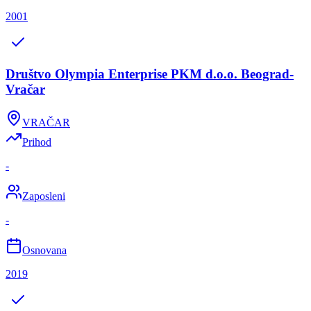
2001
Društvo Olympia Enterprise PKM d.o.o. Beograd-
Vračar
VRAČAR
Prihod
-
Zaposleni
-
Osnovana
2019