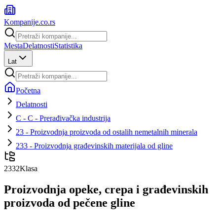
Kompanije
.co.rs
Mesta
Delatnosti
Statistika
Lat
Početna
Delatnosti
C - C - Prerađivačka industrija
23 - Proizvodnja proizvoda od ostalih nemetalnih minerala
233 - Proizvodnja građevinskih materijala od gline
2332
Klasa
Proizvodnja opeke, crepa i građevinskih
proizvoda od pečene gline