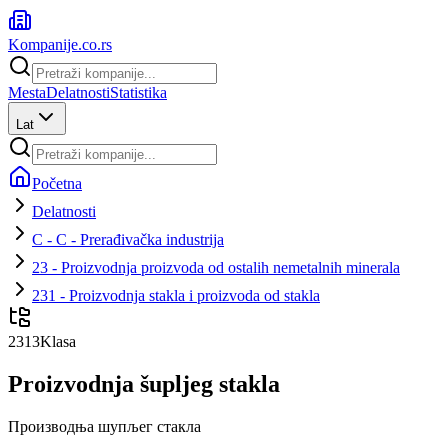
Kompanije
.co.rs
Mesta
Delatnosti
Statistika
Lat
Početna
Delatnosti
C - C - Prerađivačka industrija
23 - Proizvodnja proizvoda od ostalih nemetalnih minerala
231 - Proizvodnja stakla i proizvoda od stakla
2313
Klasa
Proizvodnja šupljeg stakla
Производња шупљег стакла