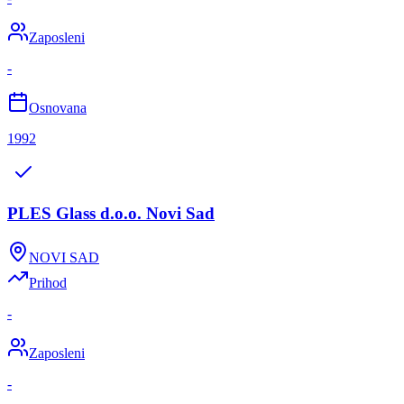
Zaposleni
-
Osnovana
1992
PLES Glass d.o.o. Novi Sad
NOVI SAD
Prihod
-
Zaposleni
-