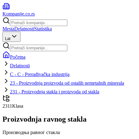
Kompanije
.co.rs
Mesta
Delatnosti
Statistika
Lat
Početna
Delatnosti
C - C - Prerađivačka industrija
23 - Proizvodnja proizvoda od ostalih nemetalnih minerala
231 - Proizvodnja stakla i proizvoda od stakla
2311
Klasa
Proizvodnja ravnog stakla
Производња равног стакла