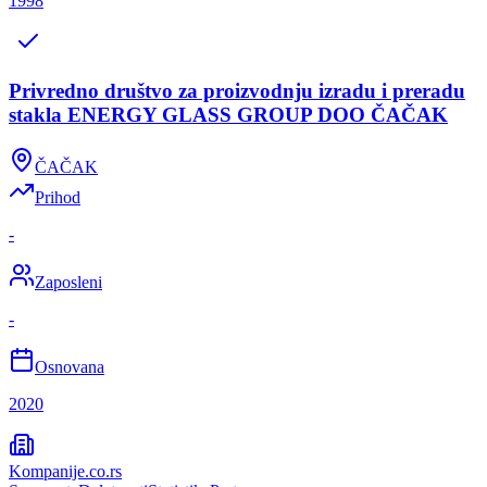
1998
Privredno društvo za proizvodnju izradu i preradu
stakla ENERGY GLASS GROUP DOO ČAČAK
ČAČAK
Prihod
-
Zaposleni
-
Osnovana
2020
Kompanije
.co.rs