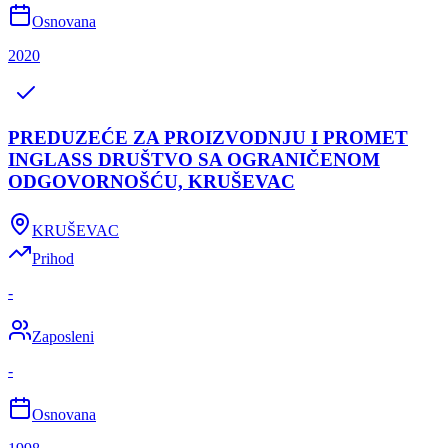
Osnovana
2020
PREDUZEĆE ZA PROIZVODNJU I PROMET
INGLASS DRUŠTVO SA OGRANIČENOM
ODGOVORNOŠĆU, KRUŠEVAC
KRUŠEVAC
Prihod
-
Zaposleni
-
Osnovana