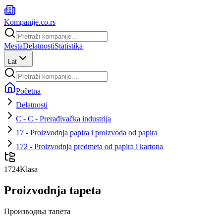
Kompanije
.co.rs
Mesta
Delatnosti
Statistika
Lat
Početna
Delatnosti
C - C - Prerađivačka industrija
17 - Proizvodnja papira i proizvoda od papira
172 - Proizvodnja predmeta od papira i kartona
1724
Klasa
Proizvodnja tapeta
Производња тапета