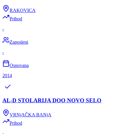
RAKOVICA
Prihod
-
Zaposleni
-
Osnovana
2014
AL-D STOLARIJA DOO NOVO SELO
VRNjAČKA BANjA
Prihod
-