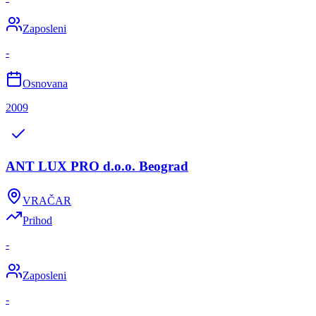
Zaposleni
-
Osnovana
2009
ANT LUX PRO d.o.o. Beograd
VRAČAR
Prihod
-
Zaposleni
-