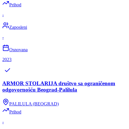
Prihod
-
Zaposleni
-
Osnovana
2023
ARMOR STOLARIJA društvo sa ograničenom
odgovornošću Beograd-Palilula
PALILULA (BEOGRAD)
Prihod
-