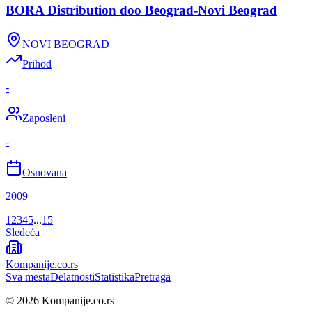
BORA Distribution doo Beograd-Novi Beograd
NOVI BEOGRAD
Prihod
-
Zaposleni
-
Osnovana
2009
1
2
3
4
5
...
15
Sledeća
Kompanije
.co.rs
Sva mesta
Delatnosti
Statistika
Pretraga
©
2026
Kompanije.co.rs