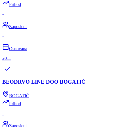
Prihod
-
Zaposleni
-
Osnovana
2011
BEODRVO LINE DOO BOGATIĆ
BOGATIĆ
Prihod
-
Zaposleni