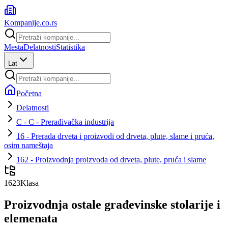
Kompanije
.co.rs
Mesta
Delatnosti
Statistika
Lat
Početna
Delatnosti
C - C - Prerađivačka industrija
16 - Prerada drveta i proizvodi od drveta, plute, slame i pruća,
osim nameštaja
162 - Proizvodnja proizvoda od drveta, plute, pruća i slame
1623
Klasa
Proizvodnja ostale građevinske stolarije i
elemenata