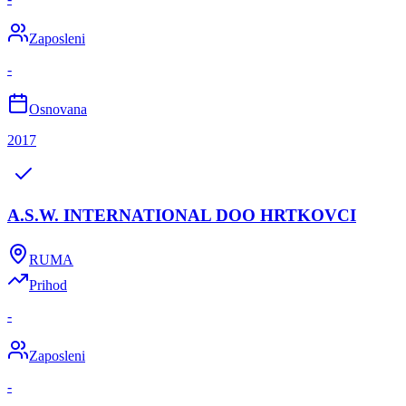
Zaposleni
-
Osnovana
2017
A.S.W. INTERNATIONAL DOO HRTKOVCI
RUMA
Prihod
-
Zaposleni
-