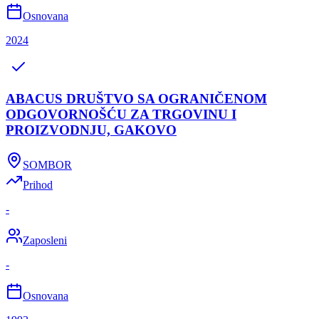
Osnovana
2024
ABACUS DRUŠTVO SA OGRANIČENOM
ODGOVORNOŠĆU ZA TRGOVINU I
PROIZVODNJU, GAKOVO
SOMBOR
Prihod
-
Zaposleni
-
Osnovana