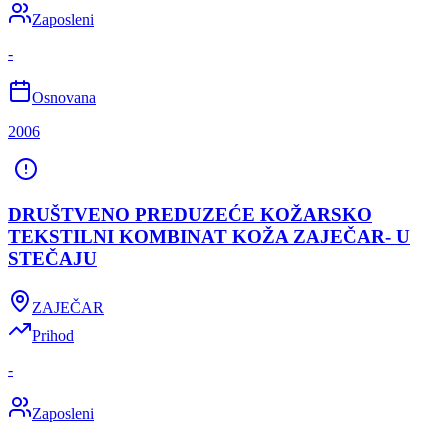
Zaposleni
-
Osnovana
2006
DRUŠTVENO PREDUZEĆE KOŽARSKO
TEKSTILNI KOMBINAT KOŽA ZAJEČAR- U
STEČAJU
ZAJEČAR
Prihod
-
Zaposleni
-