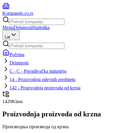
Kompanije
.co.rs
Mesta
Delatnosti
Statistika
Lat
Početna
Delatnosti
C - C - Prerađivačka industrija
14 - Proizvodnja odevnih predmeta
142 - Proizvodnja proizvoda od krzna
1420
Klasa
Proizvodnja proizvoda od krzna
Производња производа од крзна