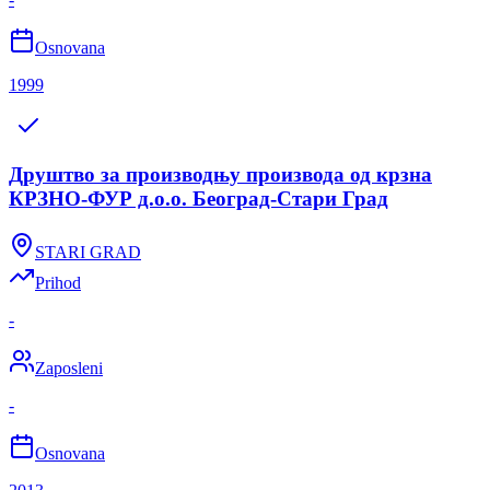
Osnovana
1999
Друштво за производњу производа од крзна
КРЗНО-ФУР д.о.о. Београд-Стари Град
STARI GRAD
Prihod
-
Zaposleni
-
Osnovana