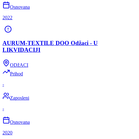
Osnovana
2022
AURUM-TEXTILE DOO Odžaci - U
LIKVIDACIJI
ODžACI
Prihod
-
Zaposleni
-
Osnovana
2020