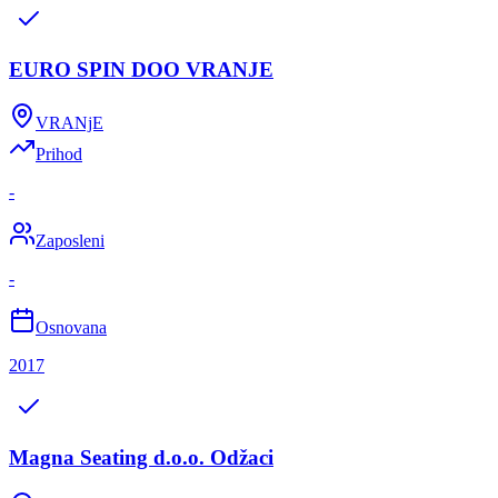
EURO SPIN DOO VRANJE
VRANjE
Prihod
-
Zaposleni
-
Osnovana
2017
Magna Seating d.o.o. Odžaci