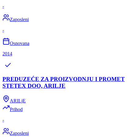
-
Zaposleni
-
Osnovana
2014
PREDUZEĆE ZA PROIZVODNJU I PROMET
STETEX DOO, ARILJE
ARILjE
Prihod
-
Zaposleni