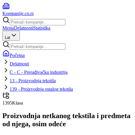
Kompanije
.co.rs
Mesta
Delatnosti
Statistika
Lat
Početna
Delatnosti
C - C - Prerađivačka industrija
13 - Proizvodnja tekstila
139 - Proizvodnja ostalog tekstila
1395
Klasa
Proizvodnja netkanog tekstila i predmeta
od njega, osim odeće