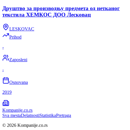
Друштво за производњу предмета од нетканог
текстила ХЕМКОС ДОО Лесковац
LESKOVAC
Prihod
-
Zaposleni
-
Osnovana
2019
Kompanije
.co.rs
Sva mesta
Delatnosti
Statistika
Pretraga
©
2026
Kompanije.co.rs